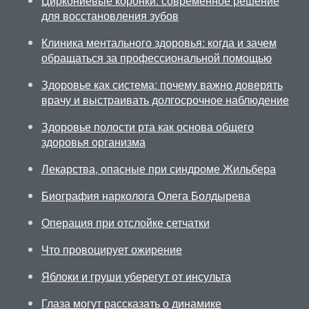
Циркониевые коронки: современное решение
для восстановления зубов
Клиника ментального здоровья: когда и зачем
обращаться за профессиональной помощью
Здоровье как система: почему важно доверять
врачу и выстраивать долгосрочное наблюдение
Здоровье полости рта как основа общего
здоровья организма
Лекарства, опасные при синдроме Жильбера
Биография нарколога Олега Болдырева
Операция при отслойке сетчатки
Что провоцирует ожирение
Яблоки и груши уберегут от инсульта
Глаза могут рассказать о динамике