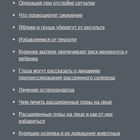
Операция при отслойке сетчатки
Что провоцирует ожирение
Яблоки и груши уберегут от инсульта
Избавляемся от перхоти
Курение матери увеличивает риск менингита у
ребенка
Глаза могут рассказать о динамике
прогрессирования рассеянного склероза
Лечение остеохондроза
Чем лечить расширенные поры на лице
Расширенные поры на лице и как от них
избавиться
Курящие хозяева и их домашние животные