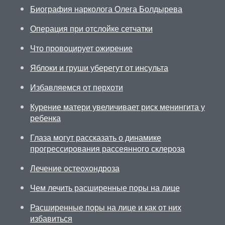
Биография нарколога Олега Болдырева
Операция при отслойке сетчатки
Что провоцирует ожирение
Яблоки и груши уберегут от инсульта
Избавляемся от перхоти
Курение матери увеличивает риск менингита у
ребенка
Глаза могут рассказать о динамике
прогрессирования рассеянного склероза
Лечение остеохондроза
Чем лечить расширенные поры на лице
Расширенные поры на лице и как от них
избавиться