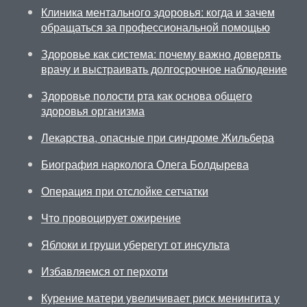
Клиника ментального здоровья: когда и зачем
обращаться за профессиональной помощью
Здоровье как система: почему важно доверять
врачу и выстраивать долгосрочное наблюдение
Здоровье полости рта как основа общего
здоровья организма
Лекарства, опасные при синдроме Жильбера
Биография нарколога Олега Болдырева
Операция при отслойке сетчатки
Что провоцирует ожирение
Яблоки и груши уберегут от инсульта
Избавляемся от перхоти
Курение матери увеличивает риск менингита у