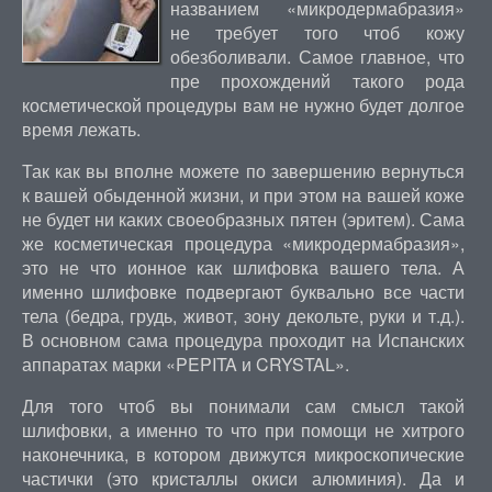
названием «микродермабразия»
не требует того чтоб кожу
обезболивали. Самое главное, что
пре прохождений такого рода
косметической процедуры вам не нужно будет долгое
время лежать.
Так как вы вполне можете по завершению вернуться
к вашей обыденной жизни, и при этом на вашей коже
не будет ни каких своеобразных пятен (эритем). Сама
же косметическая процедура «микродермабразия»,
это не что ионное как шлифовка вашего тела. А
именно шлифовке подвергают буквально все части
тела (бедра, грудь, живот, зону декольте, руки и т.д.).
В основном сама процедура проходит на Испанских
аппаратах марки «PEPITA и CRYSTAL».
Для того чтоб вы понимали сам смысл такой
шлифовки, а именно то что при помощи не хитрого
наконечника, в котором движутся микроскопические
частички (это кристаллы окиси алюминия). Да и