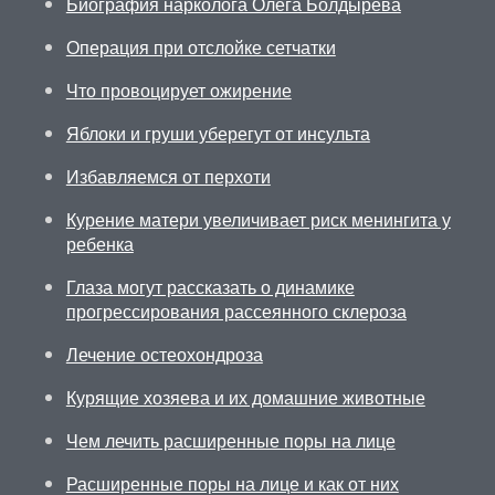
Биография нарколога Олега Болдырева
Операция при отслойке сетчатки
Что провоцирует ожирение
Яблоки и груши уберегут от инсульта
Избавляемся от перхоти
Курение матери увеличивает риск менингита у
ребенка
Глаза могут рассказать о динамике
прогрессирования рассеянного склероза
Лечение остеохондроза
Курящие хозяева и их домашние животные
Чем лечить расширенные поры на лице
Расширенные поры на лице и как от них