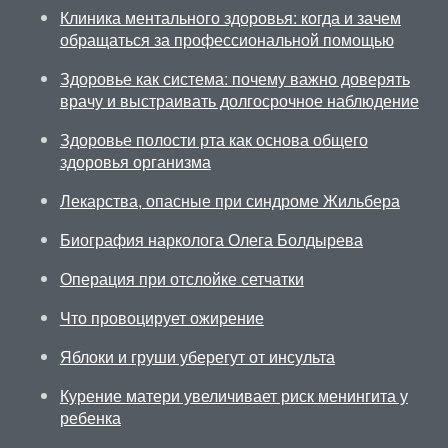
Клиника ментального здоровья: когда и зачем
обращаться за профессиональной помощью
Здоровье как система: почему важно доверять
врачу и выстраивать долгосрочное наблюдение
Здоровье полости рта как основа общего
здоровья организма
Лекарства, опасные при синдроме Жильбера
Биография нарколога Олега Болдырева
Операция при отслойке сетчатки
Что провоцирует ожирение
Яблоки и груши уберегут от инсульта
Курение матери увеличивает риск менингита у
ребенка