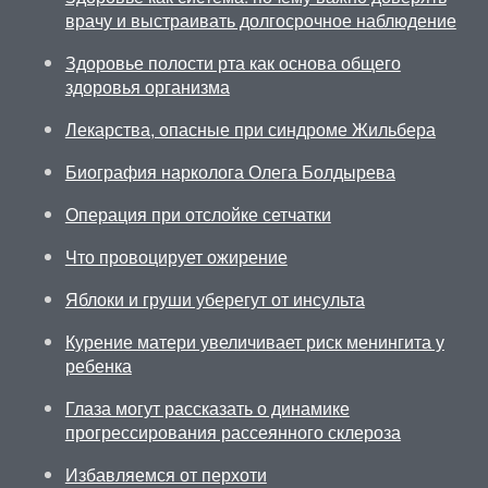
врачу и выстраивать долгосрочное наблюдение
Здоровье полости рта как основа общего
здоровья организма
Лекарства, опасные при синдроме Жильбера
Биография нарколога Олега Болдырева
Операция при отслойке сетчатки
Что провоцирует ожирение
Яблоки и груши уберегут от инсульта
Курение матери увеличивает риск менингита у
ребенка
Глаза могут рассказать о динамике
прогрессирования рассеянного склероза
Избавляемся от перхоти