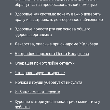
обращаться за профессиональной помощью
Здоровье как система: почему важно доверять
врачу и выстраивать долгосрочное наблюдение
Здоровье полости рта как основа общего
здоровья организма
Лекарства, опасные при синдроме Жильбера
Биография нарколога Олега Болдырева
Операция при отслойке сетчатки
Что провоцирует ожирение
Яблоки и груши уберегут от инсульта
Избавляемся от перхоти
Курение матери увеличивает риск менингита у
ребенка