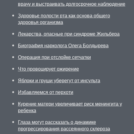
врачу и выстраивать долгосрочное наблюдение
Здоровье полости рта как основа общего
здоровья организма
Лекарства, опасные при синдроме Жильбера
Биография нарколога Олега Болдырева
Операция при отслойке сетчатки
Что провоцирует ожирение
Яблоки и груши уберегут от инсульта
Избавляемся от перхоти
Курение матери увеличивает риск менингита у
ребенка
Глаза могут рассказать о динамике
прогрессирования рассеянного склероза