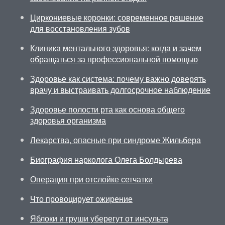
Циркониевые коронки: современное решение
для восстановления зубов
Клиника ментального здоровья: когда и зачем
обращаться за профессиональной помощью
Здоровье как система: почему важно доверять
врачу и выстраивать долгосрочное наблюдение
Здоровье полости рта как основа общего
здоровья организма
Лекарства, опасные при синдроме Жильбера
Биография нарколога Олега Болдырева
Операция при отслойке сетчатки
Что провоцирует ожирение
Яблоки и груши уберегут от инсульта