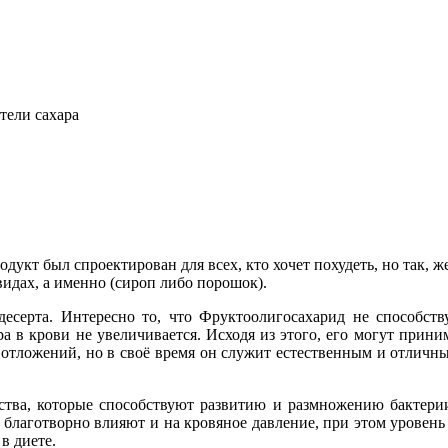
тели сахара
кт был спроектирован для всех, кто хочет похудеть, но так, же 
видах, а именно (сироп либо порошок).
десерта. Интересно то, что Фруктоолигосахарид не способств
ра в крови не увеличивается. Исходя из этого, его могут прин
х отложений, но в своё время он служит естественным и отли
щества, которые способствуют развитию и размножению бактери
благотворно влияют и на кровяное давление, при этом уровень 
в диете.