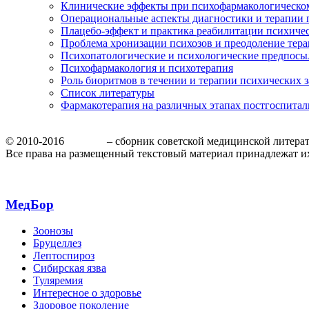
Клинические эффекты при психофармакологическо
Операциональные аспекты диагностики и терапии 
Плацебо-эффект и практика реабилитации психиче
Проблема хронизации психозов и преодоление тера
Психопатологические и психологические предпосы
Психофармакология и психотерапия
Роль биоритмов в течении и терапии психических 
Список литературы
Фармакотерапия на различных этапах постгоспита
© 2010-2016
МедБор
– сборник советской медицинской литера
Все права на размещенный текстовый материал принадлежат и
МедБор
Зоонозы
Бруцеллез
Лептоспироз
Сибирская язва
Туляремия
Интересное о здоровье
Здоровое поколение