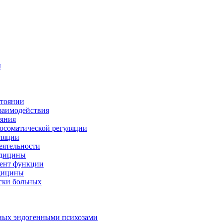
ы
стоянии
заимодействия
ояния
осоматической регуляции
уляции
еятельности
едицины
лент функции
едицины
ски больных
ьных эндогенными психозами