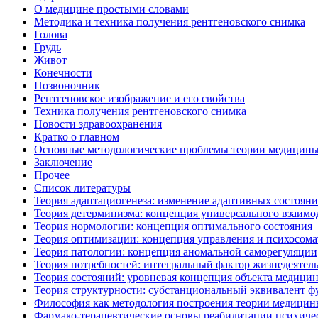
О медицине простыми словами
Методика и техника получения рентгеновского снимка
Голова
Грудь
Живот
Конечности
Позвоночник
Рентгеновское изображение и его свойства
Техника получения рентгеновского снимка
Новости здравоохранения
Кратко о главном
Основные методологические проблемы теории медицин
Заключение
Прочее
Список литературы
Теория адаптациогенеза: изменение адаптивных состоян
Теория детерминизма: концепция универсального взаимо
Теория нормологии: концепция оптимального состояния
Теория оптимизации: концепция управления и психосома
Теория патологии: концепция аномальной саморегуляции
Теория потребностей: интегральный фактор жизнедеятел
Теория состояний: уровневая концепция объекта медици
Теория структурности: субстанциональный эквивалент 
Философия как методология построения теории медици
Фармако-терапевтические основы реабилитации психиче