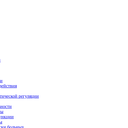
ы
ии
действия
тической регуляции
ьности
ны
функции
ны
ски больных