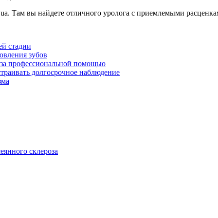
.ua. Там вы найдете отличного уролога с приемлемыми расценка
ей стадии
овления зубов
я за профессиональной помощью
ыстраивать долгосрочное наблюдение
зма
сеянного склероза