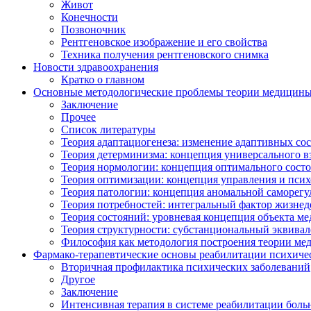
Живот
Конечности
Позвоночник
Рентгеновское изображение и его свойства
Техника получения рентгеновского снимка
Новости здравоохранения
Кратко о главном
Основные методологические проблемы теории медицин
Заключение
Прочее
Список литературы
Теория адаптациогенеза: изменение адаптивных со
Теория детерминизма: концепция универсального в
Теория нормологии: концепция оптимального сост
Теория оптимизации: концепция управления и псих
Теория патологии: концепция аномальной саморег
Теория потребностей: интегральный фактор жизнед
Теория состояний: уровневая концепция объекта м
Теория структурности: субстанциональный эквива
Философия как методология построения теории м
Фармако-терапевтические основы реабилитации психиче
Вторичная профилактика психических заболеваний
Другое
Заключение
Интенсивная терапия в системе реабилитации бол