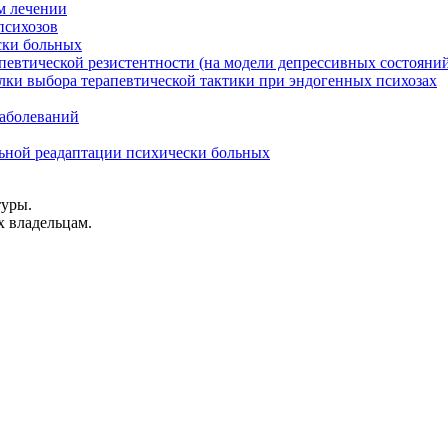
м лечении
психозов
ски больных
певтической резистентности (на модели депрессивных состояни
лки выбора терапевтической тактики при эндогенных психозах
заболеваний
льной реадаптации психически больных
туры.
х владельцам.