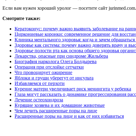
Если вам нужен хороший уролог — посетите сайт jurinmed.com
Смотрите также:
Кератоконус: почему важно выявить заболевание на ранн
Циркониевые коронки: современное решение для восстан
Клиника ментального здоровья: когда и зачем обращатьс
Здоровье как система: почему важно доверять врачу и в
Здоровье полости рта как основа общего здоровья органи
Лекарства, опасные при синдроме Жильбера
Биография нарколога Олега Болдырева
Операция при отслойке сетчатки
Что провоцирует ожирение
Яблоки и груши уберегут от инсульта
Избавляемся от перхоти
Курение матери увеличивает риск менингита у ребенка
Глаза могут рассказать о динамике прогрессирования рас
Лечение остеохондроза
Курящие хозяева и их домашние животные
Чем лечить расширенные поры на лице
Расширенные поры на лице и как от них избавиться