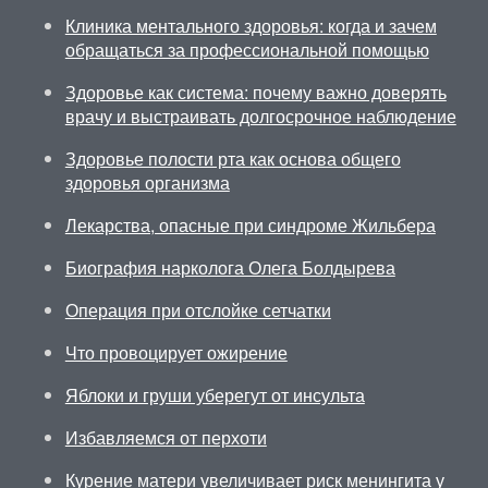
Клиника ментального здоровья: когда и зачем
обращаться за профессиональной помощью
Здоровье как система: почему важно доверять
врачу и выстраивать долгосрочное наблюдение
Здоровье полости рта как основа общего
здоровья организма
Лекарства, опасные при синдроме Жильбера
Биография нарколога Олега Болдырева
Операция при отслойке сетчатки
Что провоцирует ожирение
Яблоки и груши уберегут от инсульта
Избавляемся от перхоти
Курение матери увеличивает риск менингита у