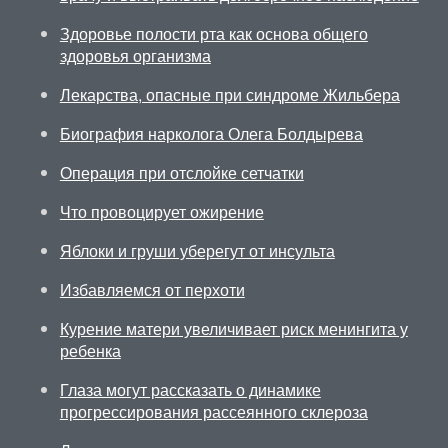
Здоровье полости рта как основа общего
здоровья организма
Лекарства, опасные при синдроме Жильбера
Биография нарколога Олега Болдырева
Операция при отслойке сетчатки
Что провоцирует ожирение
Яблоки и груши уберегут от инсульта
Избавляемся от перхоти
Курение матери увеличивает риск менингита у
ребенка
Глаза могут рассказать о динамике
прогрессирования рассеянного склероза