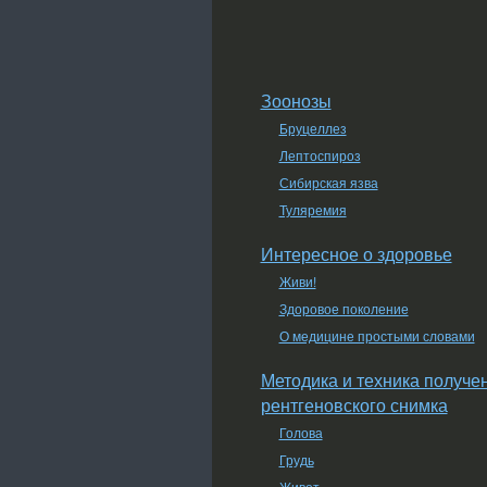
Зоонозы
Бруцеллез
Лептоспироз
Сибирская язва
Туляремия
Интересное о здоровье
Живи!
Здоровое поколение
О медицине простыми словами
Методика и техника получе
рентгеновского снимка
Голова
Грудь
Живот