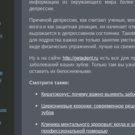
информацию из окружающего мира более 
депрессии.
Причиной депрессии, как считают ученые, мож
о
мозга и как защитная реакция, он начинает от
выражается в депрессивном состоянии. Таким 
го
для подростка важно не только занятие умств
виде физических упражнений, лучше на свеже
Ну а на сайте
http://getadent.ru
есть все для п
заболеваний ваших зубов. Только там вы узна
оставить их белоснежными.
е
ы
Смотрите также:
Кератоконус: почему важно выявить заб
Циркониевые коронки: современное реш
ение
зубов
я
Клиника ментального здоровья: когда и з
профессиональной помощью