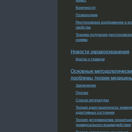
Конечности
Позвоночник
Рентгеновское изображение и ег
свойства
Техника получения рентгеновско
снимка
Новости здравоохранения
Кратко о главном
Основные методологически
проблемы теории медицин
Заключение
Прочее
Список литературы
Теория адаптациогенеза: измен
адаптивных состоянии
Теория детерминизма: концепци
универсального взаимодействия
Теория нормологии: концепция