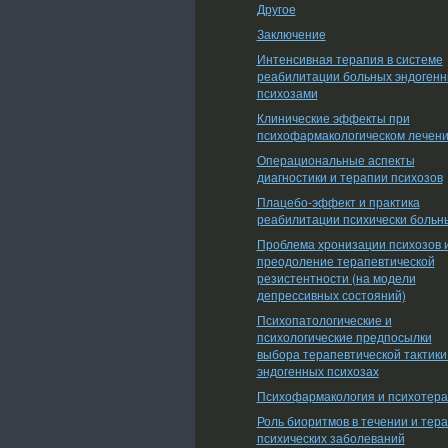
Другое
Заключение
Интенсивная терапия в системе
реабилитации больных эндоген
психозами
Клинические эффекты при
психофармакологическом лечен
Операциональные аспекты
диагностики и терапии психозов
Плацебо-эффект и практика
реабилитации психически больн
Проблема хронизации психозов 
преодоление терапевтической
резистентности (на модели
депрессивных состояний)
Психопатологические и
психологические предпосылки
выбора терапевтической тактики
эндогенных психозах
Психофармакология и психотер
Роль биоритмов в течении и тер
психических заболеваний