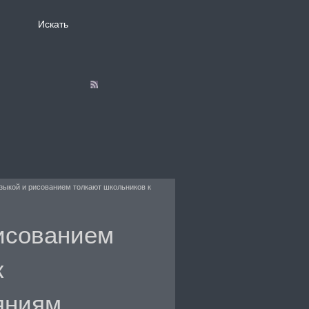
зыкой и рисованием толкают школьников к
исованием
к
яниям