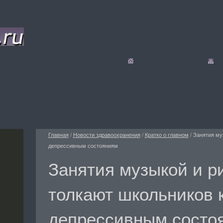
Главная
/
Новости здравоохранения
/
Кратко о главном
/
Занятия му
депрессивным состояниям
Занятия музыкой и р
толкают школьников 
депрессивным состо