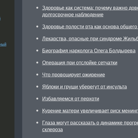
Здоровье как система: почему важно дов
долгосрочное наблюдение
й
Здоровье полости рта как основа общего
Лекарства, опасные при синдроме Жиль
ьный
Биография нарколога Олега Болдырева
Операция при отслойке сетчатки
Что провоцирует ожирение
Яблоки и груши уберегут от инсульта
Избавляемся от перхоти
Курение матери увеличивает риск менинг
Глаза могут рассказать о динамике прог
склероза