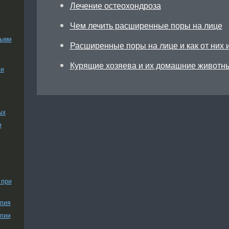
Лечение остеохондроза
Чем лечить расширенные поры на лице
ными
Расширенные поры на лице и как от них 
Курящие хозяева и их домашние животн
ии
ых
и
 при
апия
апии