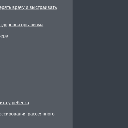
ерять врачу и выстраивать
 здоровья организма
бера
ита у ребенка
рессирования рассеянного