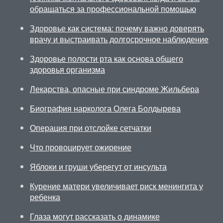
обращаться за профессиональной помощью
Здоровье как система: почему важно доверять
врачу и выстраивать долгосрочное наблюдение
Здоровье полости рта как основа общего
здоровья организма
Лекарства, опасные при синдроме Жильбера
Биография нарколога Олега Болдырева
Операция при отслойке сетчатки
Что провоцирует ожирение
Яблоки и груши уберегут от инсульта
Курение матери увеличивает риск менингита у
ребенка
Глаза могут рассказать о динамике