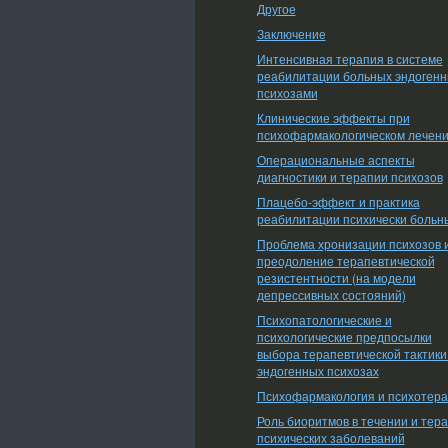
Другое
Заключение
Интенсивная терапия в системе
реабилитации больных эндоген
психозами
Клинические эффекты при
психофармакологическом лечен
Операциональные аспекты
диагностики и терапии психозов
Плацебо-эффект и практика
реабилитации психически больн
Проблема хронизации психозов 
преодоление терапевтической
резистентности (на модели
депрессивных состояний)
Психопатологические и
психологические предпосылки
выбора терапевтической тактики
эндогенных психозах
Психофармакология и психотер
Роль биоритмов в течении и тер
психических заболеваний