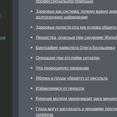
профессиональной помощью
Здоровье как система: почему важно дов
й
долгосрочное наблюдение
Здоровье полости рта как основа общего
Лекарства, опасные при синдроме Жиль
ьный
Биография нарколога Олега Болдырева
Операция при отслойке сетчатки
Что провоцирует ожирение
Яблоки и груши уберегут от инсульта
Избавляемся от перхоти
Курение матери увеличивает риск менинг
Глаза могут рассказать о динамике прог
склероза