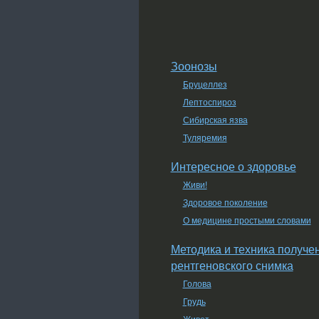
Зоонозы
Бруцеллез
Лептоспироз
Сибирская язва
Туляремия
Интересное о здоровье
Живи!
Здоровое поколение
О медицине простыми словами
Методика и техника получе
рентгеновского снимка
Голова
Грудь
Живот