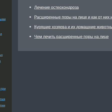
Лечение остеохондроза
Расширенные поры на лице и как от них 
ными
Курящие хозяева и их домашние животн
ии
Чем лечить расширенные поры на лице
ых
и
 при
апия
апии