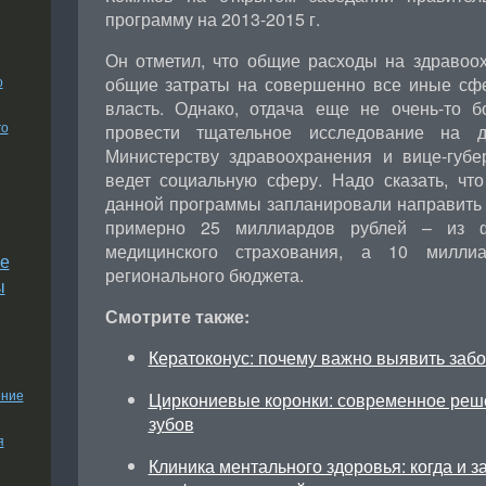
программу на 2013-2015 г.
Он отметил, что общие расходы на здраво
о
общие затраты на совершенно все иные сфе
власть. Однако, отдача еще не очень-то 
го
провести тщательное исследование на 
Министерству здравоохранения и вице-губе
ведет социальную сферу. Надо сказать, чт
данной программы запланировали направить 
примерно 25 миллиардов рублей – из ф
медицинского страхования, а 10 милли
е
регионального бюджета.
ы
Смотрите также:
Кератоконус: почему важно выявить заб
ение
Циркониевые коронки: современное реш
зубов
я
Клиника ментального здоровья: когда и з