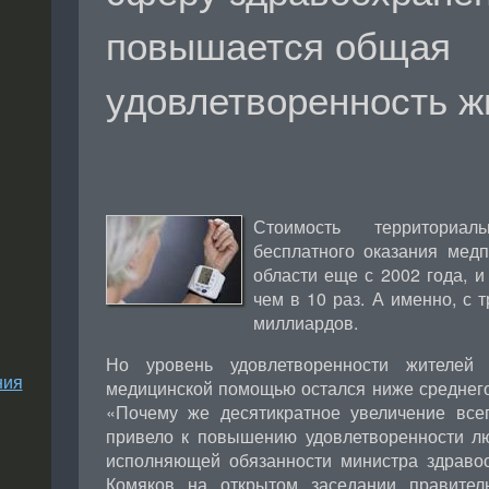
повышается общая
удовлетворенность ж
Стоимость территориа
бесплатного оказания мед
области еще с 2002 года, 
чем в 10 раз. А именно, с 
миллиардов.
Но уровень удовлетворенности жителей
ния
медицинской помощью остался ниже среднего
«Почему же десятикратное увеличение все
привело к повышению удовлетворенности л
исполняющей обязанности министра здраво
Комяков на открытом заседании правител