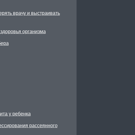
ерять врачу и выстраивать
 здоровья организма
бера
ита у ребенка
рессирования рассеянного