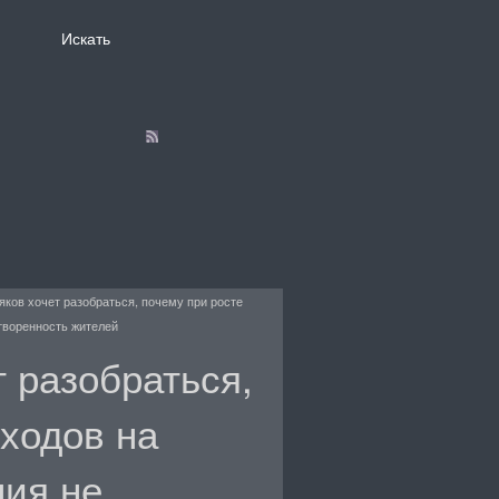
яков хочет разобраться, почему при росте
творенность жителей
 разобраться,
сходов на
ия не