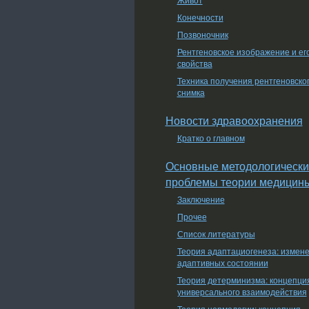
Конечности
Позвоночник
Рентгеновское изображение и ег
свойства
Техника получения рентгеновско
снимка
Новости здравоохранения
Кратко о главном
Основные методологически
проблемы теории медицин
Заключение
Прочее
Список литературы
Теория адаптациогенеза: измен
адаптивных состоянии
Теория детерминизма: концепци
универсального взаимодействия
Теория нормологии: концепция