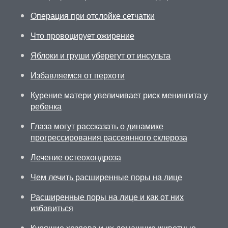
Операция при отслойке сетчатки
Что провоцирует ожирение
Яблоки и груши уберегут от инсульта
Избавляемся от перхоти
Курение матери увеличивает риск менингита у
ребенка
Глаза могут рассказать о динамике
прогрессирования рассеянного склероза
Лечение остеохондроза
Чем лечить расширенные поры на лице
Расширенные поры на лице и как от них
избавиться
Курящие хозяева и их домашние животные