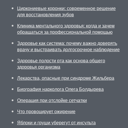
Циркониевые коронки: современное решение
для восстановления зубов
Клиника ментального здоровья: когда и зачем
обращаться за профессиональной помощью
Здоровье как система: почему важно доверять
врачу и выстраивать долгосрочное наблюдение
Здоровье полости рта как основа общего
здоровья организма
Лекарства, опасные при синдроме Жильбера
Биография нарколога Олега Болдырева
Операция при отслойке сетчатки
Что провоцирует ожирение
Яблоки и груши уберегут от инсульта