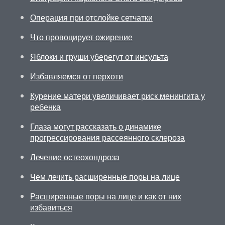
Операция при отслойке сетчатки
Что провоцирует ожирение
Яблоки и груши уберегут от инсульта
Избавляемся от перхоти
Курение матери увеличивает риск менингита у
ребенка
Глаза могут рассказать о динамике
прогрессирования рассеянного склероза
Лечение остеохондроза
Чем лечить расширенные поры на лице
Расширенные поры на лице и как от них
избавиться