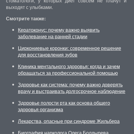
стоматологи, у которых диет совсем не плачут и
выходят с улыбками.
Смотрите также:
Кератоконус: почему важно выявить
заболевание на ранней стадии
Циркониевые коронки: современное решение
для восстановления зубов
Клиника ментального здоровья: когда и зачем
обращаться за профессиональной помощью
Здоровье как система: почему важно доверять
врачу и выстраивать долгосрочное наблюдение
Здоровье полости рта как основа общего
здоровья организма
Лекарства, опасные при синдроме Жильбера
Биография нарколога Олега Болдырева