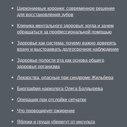
Циркониевые коронки: современное решение
для восстановления зубов
Клиника ментального здоровья: когда и зачем
обращаться за профессиональной помощью
Здоровье как система: почему важно доверять
врачу и выстраивать долгосрочное наблюдение
Здоровье полости рта как основа общего
здоровья организма
Лекарства, опасные при синдроме Жильбера
Биография нарколога Олега Болдырева
Операция при отслойке сетчатки
Что провоцирует ожирение
Яблоки и груши уберегут от инсульта