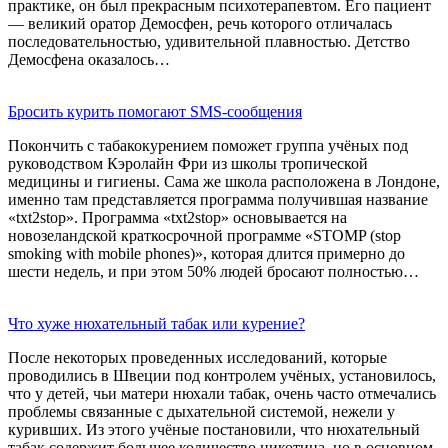
практике, он был прекрасным психотерапевтом. Его пациент
— великий оратор Демосфен, речь которого отличалась
последовательностью, удивительной плавностью. Детство
Демосфена оказалось…
Бросить курить помогают SMS-сообщения
Покончить с табакокурением поможет группа учёных под
руководством Кэролайн Фри из школы тропической
медицины и гигиены. Сама же школа расположена в Лондоне,
именно там представляется программа получившая название
«txt2stop». Программа «txt2stop» основывается на
новозеландской краткосрочной программе «STOMP (stop
smoking with mobile phones)», которая длится примерно до
шести недель, и при этом 50% людей бросают полностью…
Что хуже нюхательный табак или курение?
После некоторых проведенных исследований, которые
проводились в Швеции под контролем учёных, установилось,
что у детей, чьи матери нюхали табак, очень часто отмечались
проблемы связанные с дыхательной системой, нежели у
куривших. Из этого учёные постановили, что нюхательный
табак содержит большее количество никотина, но в основном