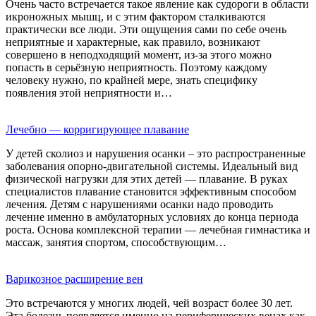
Очень часто встречается такое явление как судороги в области
икроножных мышц, и с этим фактором сталкиваются
практически все люди. Эти ощущения сами по себе очень
неприятные и характерные, как правило, возникают
совершено в неподходящий момент, из-за этого можно
попасть в серьёзную неприятность. Поэтому каждому
человеку нужно, по крайней мере, знать специфику
появления этой неприятности и…
Лечебно — корригирующее плавание
У детей сколиоз и нарушения осанки – это распространенные
заболевания опорно-двигательной системы. Идеальный вид
физической нагрузки для этих детей — плавание. В руках
специалистов плавание становится эффективным способом
лечения. Детям с нарушениями осанки надо проводить
лечение именно в амбулаторных условиях до конца периода
роста. Основа комплексной терапии — лечебная гимнастика и
массаж, занятия спортом, способствующим…
Варикозное расширение вен
Это встречаются у многих людей, чей возраст более 30 лет.
Эта болезнь появляется именно на периферических венах как