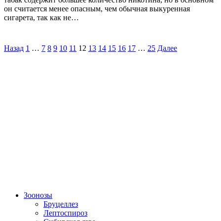
он считается менее опасным, чем обычная выкуренная
сигарета, так как не…
Назад
1
…
7
8
9
10
11
12
13
14
15
16
17
…
25
Далее
Зоонозы
Бруцеллез
Лептоспироз