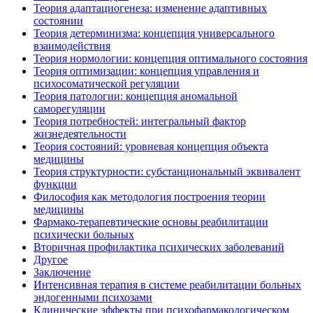
Теория адаптациогенеза: изменение адаптивных
состоянии
Теория детерминизма: концепция универсального
взаимодействия
Теория нормологии: концепция оптимального состояния
Теория оптимизации: концепция управления и
психосоматической регуляции
Теория патологии: концепция аномальной
саморегуляции
Теория потребностей: интегральный фактор
жизнедеятельности
Теория состояний: уровневая концепция объекта
медицины
Теория структурности: субстанциональный эквивалент
функции
Философия как методология построения теории
медицины
Фармако-терапевтические основы реабилитации
психически больных
Вторичная профилактика психических заболеваний
Другое
Заключение
Интенсивная терапия в системе реабилитации больных
эндогенными психозами
Клинические эффекты при психофармакологическом