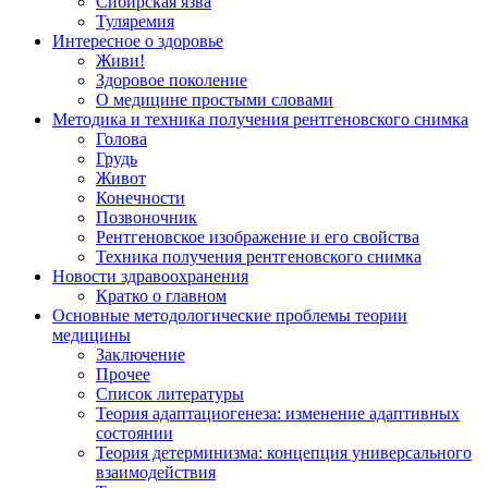
Сибирская язва
Туляремия
Интересное о здоровье
Живи!
Здоровое поколение
О медицине простыми словами
Методика и техника получения рентгеновского снимка
Голова
Грудь
Живот
Конечности
Позвоночник
Рентгеновское изображение и его свойства
Техника получения рентгеновского снимка
Новости здравоохранения
Кратко о главном
Основные методологические проблемы теории
медицины
Заключение
Прочее
Список литературы
Теория адаптациогенеза: изменение адаптивных
состоянии
Теория детерминизма: концепция универсального
взаимодействия