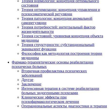
Теория нормологии: концепция оптимального
состояния
Теория оптимизации: концепция управления и
психосоматической регуляции
Теория патологии: концепция аномальной
саморегуляции
Теория потребностей: интегральный фактор
жизнедеятельности
Теория состояний: уровневая концепция объекта
медицины
Теория структурности: субстанциональный
эквивалент функции
Философия как методология построения теории
медицины
Фармако-терапевтические основы реабилитации
психически больных
Вторичная профилактика психических
заболеваний
Другое
Заключение
Интенсивная терапия в системе реабилитации
больных эндогенными психозами
Клинические эффекты при
психофармакологическом лечении
Операциональные аспекты диагностики и терапии