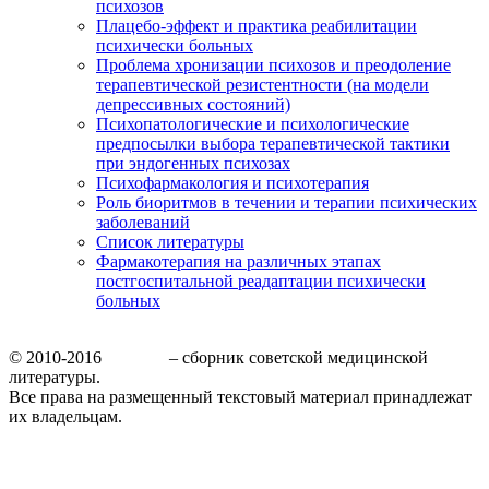
психозов
Плацебо-эффект и практика реабилитации
психически больных
Проблема хронизации психозов и преодоление
терапевтической резистентности (на модели
депрессивных состояний)
Психопатологические и психологические
предпосылки выбора терапевтической тактики
при эндогенных психозах
Психофармакология и психотерапия
Роль биоритмов в течении и терапии психических
заболеваний
Список литературы
Фармакотерапия на различных этапах
постгоспитальной реадаптации психически
больных
© 2010-2016
МедБор
– сборник советской медицинской
литературы.
Все права на размещенный текстовый материал принадлежат
их владельцам.