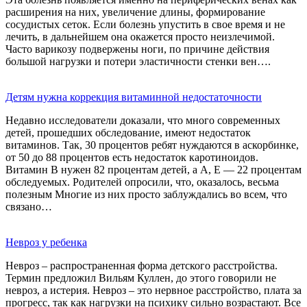
расширения на них, увеличение длины, формирование
сосудистых сеток. Если болезнь упустить в свое время и не
лечить, в дальнейшем она окажется просто неизлечимой.
Часто варикозу подвержены ноги, по причине действия
большой нагрузки и потери эластичности стенки вен….
Детям нужна коррекция витаминной недостаточности
Недавно исследователи доказали, что много современных
детей, прошедших обследование, имеют недостаток
витаминов. Так, 30 процентов ребят нуждаются в аскорбинке,
от 50 до 88 процентов есть недостаток каротиноидов.
Витамин В нужен 82 процентам детей, а А, Е — 22 процентам
обследуемых. Родителей опросили, что, оказалось, весьма
полезным Многие из них просто заблуждались во всем, что
связано…
Невроз у ребенка
Невроз – распространенная форма детского расстройства.
Термин предложил Вильям Куллен, до этого говорили не
невроз, а истерия. Невроз – это нервное расстройство, плата за
прогресс, так как нагрузки на психику сильно возрастают. Все