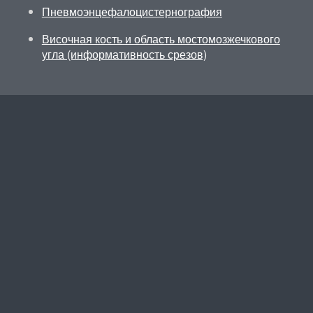
Пневмоэнцефалоцистернография
Височная кость и область мостомозжечкового
угла (информативность срезов)