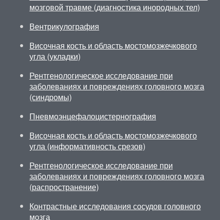
мозговой травме (диагностика инородных тел)
Вентрикулография
Височная кость и область мостомозжечкового
угла (укладки)
Рентгенологическое исследование при
заболеваниях и повреждениях головного мозга
(синдромы)
Пневмоэнцефалоцистернография
Височная кость и область мостомозжечкового
угла (информативность срезов)
Рентгенологическое исследование при
заболеваниях и повреждениях головного мозга
(распространение)
Контрастные исследования сосудов головного
мозга