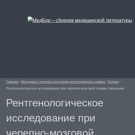
Главная
/
Методика и техника получения рентгеновского снимка
/
Голова
/
Рентгенологическое исследование при черепно-мозговой травме (проекции)
Рентгенологическое
исследование при
черепно-мозговой