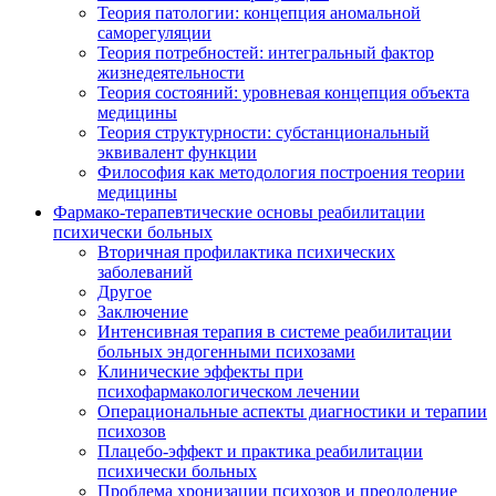
Теория патологии: концепция аномальной
саморегуляции
Теория потребностей: интегральный фактор
жизнедеятельности
Теория состояний: уровневая концепция объекта
медицины
Теория структурности: субстанциональный
эквивалент функции
Философия как методология построения теории
медицины
Фармако-терапевтические основы реабилитации
психически больных
Вторичная профилактика психических
заболеваний
Другое
Заключение
Интенсивная терапия в системе реабилитации
больных эндогенными психозами
Клинические эффекты при
психофармакологическом лечении
Операциональные аспекты диагностики и терапии
психозов
Плацебо-эффект и практика реабилитации
психически больных
Проблема хронизации психозов и преодоление