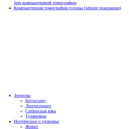
при компьютерной томографии
Компьютерная томография головы (общие показания)
Зоонозы
Бруцеллез
Лептоспироз
Сибирская язва
Туляремия
Интересное о здоровье
Живи!