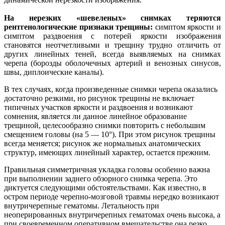
На нерезких «шевеленых» снимках теряются
рентгенологические признаки трещины:
симптом яркости и
симптом раздвоения с потерей яркости изображения
становятся неотчетливыми и трещину трудно отличить от
других линейных теней, всегда выявляемых на снимках
черепа (борозды оболочечных артерий и венозных синусов,
швы, диплоические каналы).
В тех случаях, когда произведенные снимки черепа оказались
достаточно резкими, но рисунок трещины не включает
типичных участков яркости и раздвоения и возникают
сомнения, является ли данное линейное образование
трещиной, целесообразно снимки повторить с небольшим
смещением головы (на 5 — 10°). При этом рисунок трещины
всегда меняется; рисунок же нормальных анатомических
структур, имеющих линейный характер, остается прежним.
Правильная симметричная укладка головы особенно важна
при выполнении заднего обзорного снимка черепа. Это
диктуется следующими обстоятельствами. Как известно, в
остром периоде черепно-мозговой травмы нередко возникают
внутричерепные гематомы. Летальность при
неоперированных внутричерепных гематомах очень высока, а
при своевременном оперативном вмешательстве она резко