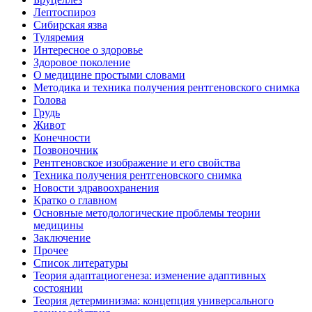
Лептоспироз
Сибирская язва
Туляремия
Интересное о здоровье
Здоровое поколение
О медицине простыми словами
Методика и техника получения рентгеновского снимка
Голова
Грудь
Живот
Конечности
Позвоночник
Рентгеновское изображение и его свойства
Техника получения рентгеновского снимка
Новости здравоохранения
Кратко о главном
Основные методологические проблемы теории
медицины
Заключение
Прочее
Список литературы
Теория адаптациогенеза: изменение адаптивных
состоянии
Теория детерминизма: концепция универсального