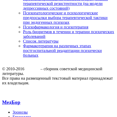
терапевтической резистентности (на модели
депрессивных состояний)
Психопатологические и психологические
предпосылки выбора терапевтической тактики
при эндогенных психозах
Психофармакология и психотерапия
Роль биоритмов в течении и терапии психических
заболеваний
Список литературы
Фармакотерапия на различных этапах
постгоспитальной реадаптации психически
больных
© 2010-2016
МедБор
– сборник советской медицинской
литературы.
Все права на размещенный текстовый материал принадлежат
их владельцам.
МедБор
Зоонозы
Бруцеллез