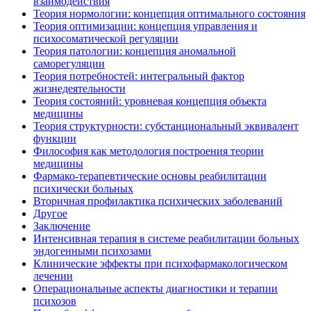
взаимодействия
Теория нормологии: концепция оптимального состояния
Теория оптимизации: концепция управления и
психосоматической регуляции
Теория патологии: концепция аномальной
саморегуляции
Теория потребностей: интегральный фактор
жизнедеятельности
Теория состояний: уровневая концепция объекта
медицины
Теория структурности: субстанциональный эквивалент
функции
Философия как методология построения теории
медицины
Фармако-терапевтические основы реабилитации
психически больных
Вторичная профилактика психических заболеваний
Другое
Заключение
Интенсивная терапия в системе реабилитации больных
эндогенными психозами
Клинические эффекты при психофармакологическом
лечении
Операциональные аспекты диагностики и терапии
психозов