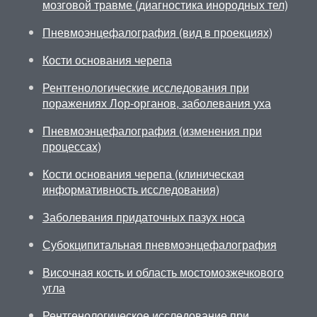
мозговой травме (диагностика инородных тел)
Пневмоэнцефалография (вид в проекциях)
Кости основания черепа
Рентгенологические исследования при
поражениях Лор-органов, заболевания уха
Пневмоэнцефалография (изменения при
процессах)
Кости основания черепа (клиническая
информативность исследования)
Заболевания придаточных пазух носа
Субокципитальная пневмоэнцефалография
Височная кость и область мостомозжечкового
угла
Рентгенологическое исследование при