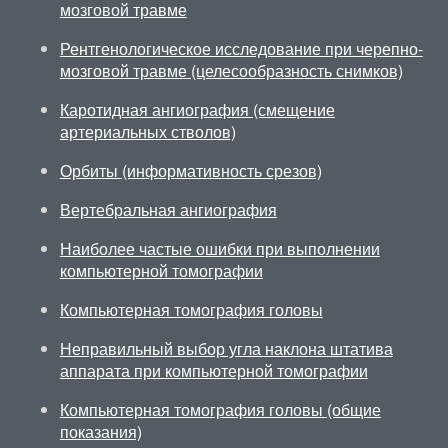
мозговой травме
Рентгенологическое исследование при черепно-
мозговой травме (целесообразность снимков)
Каротидная ангиография (смещение
артериальных стволов)
Орбиты (информативность срезов)
Вертебральная ангиография
Наиболее частые ошибки при выполнении
компьютерной томографии
Компьютерная томография головы
Неправильный выбор угла наклона штатива
аппарата при компьютерной томографии
Компьютерная томография головы (общие
показания)