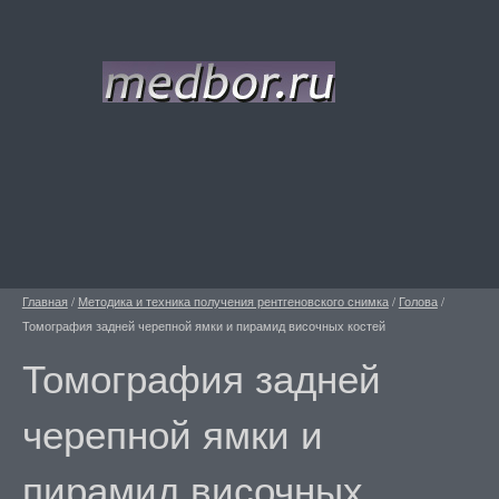
Главная
/
Методика и техника получения рентгеновского снимка
/
Голова
/
Томография задней черепной ямки и пирамид височных костей
Томография задней
черепной ямки и
пирамид височных