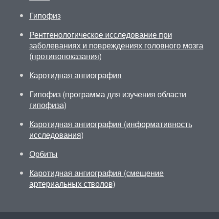
Гипофиз
Рентгенологическое исследование при
заболеваниях и повреждениях головного мозга
(противопоказания)
Каротидная ангиография
Гипофиз (программа для изучения области
гипофиза)
Каротидная ангиография (информативность
исследования)
Орбиты
Каротидная ангиография (смещение
артериальных стволов)