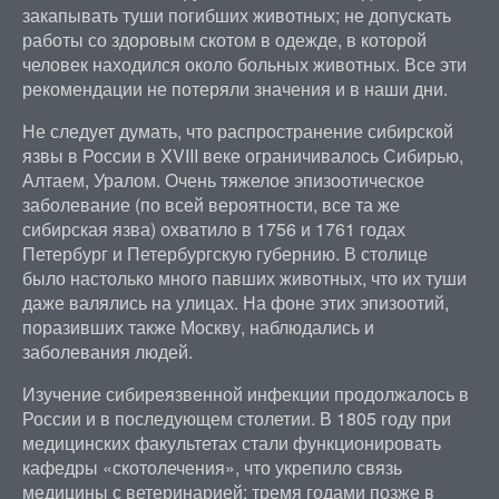
закапывать туши погибших животных; не допускать
работы со здоровым скотом в одежде, в которой
человек находился около больных животных. Все эти
рекомендации не потеряли значения и в наши дни.
Не следует думать, что распространение сибирской
язвы в России в XVIII веке ограничивалось Сибирью,
Алтаем, Уралом. Очень тяжелое эпизоотическое
заболевание (по всей вероятности, все та же
сибирская язва) охватило в 1756 и 1761 годах
Петербург и Петербургскую губернию. В столице
было настолько много павших животных, что их туши
даже валялись на улицах. На фоне этих эпизоотий,
поразивших также Москву, наблюдались и
заболевания людей.
Изучение сибиреязвенной инфекции продолжалось в
России и в последующем столетии. В 1805 году при
медицинских факультетах стали функционировать
кафедры «скотолечения», что укрепило связь
медицины с ветеринарией; тремя годами позже в