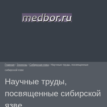
Главная
/
Зоонозы
/
Сибирская язва
/
Научные труды, посвященные
сибирской язве
Научные труды,
посвященные сибирской
язве