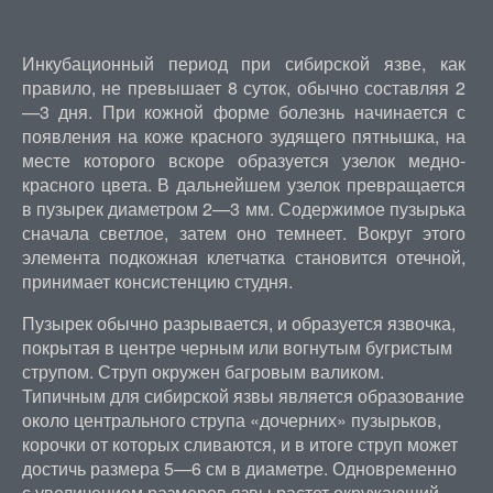
Инкубационный период при сибирской язве, как
правило, не превышает 8 суток, обычно составляя 2
—3 дня. При кожной форме болезнь начинается с
появления на коже красного зудящего пятнышка, на
месте которого вскоре образуется узелок медно-
красного цвета. В дальнейшем узелок превращается
в пузырек диаметром 2—3 мм. Содержимое пузырька
сначала светлое, затем оно темнеет. Вокруг этого
элемента подкожная клетчатка становится отечной,
принимает консистенцию студня.
Пузырек обычно разрывается, и образуется язвочка,
покрытая в центре черным или вогнутым бугристым
струпом. Струп окружен багровым валиком.
Типичным для сибирской язвы является образование
около центрального струпа «дочерних» пузырьков,
корочки от которых сливаются, и в итоге струп может
достичь размера 5—6 см в диаметре. Одновременно
с увеличением размеров язвы растет окружающий