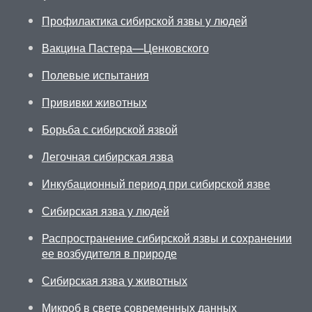
Профилактика сибирской язвы у людей
Вакцина Пастера—Ценковского
Полевые испытания
Прививки животных
Борьба с сибирской язвой
Легочная сибирская язва
Инкубационный период при сибирской язве
Сибирская язва у людей
Распространение сибирской язвы и сохранении
ее возбудителя в природе
Сибирская язва у животных
Микроб в свете современных данных