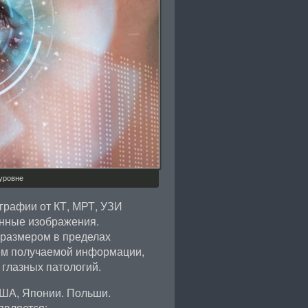
уровне
графии от КТ, МРТ, УЗИ
енные изображения.
 размером в пределах
ём получаемой информации,
 глазных патологий.
ША, Японии. Польши.
является: