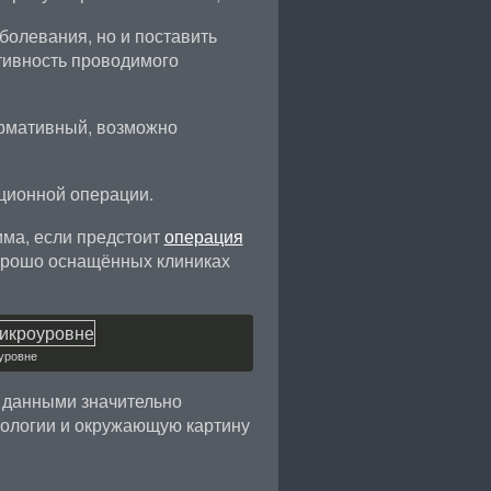
болевания, но и поставить
тивность проводимого
ормативный, возможно
кционной операции.
ма, если предстоит
операция
орошо оснащённых клиниках
уровне
 данными значительно
атологии и окружающую картину