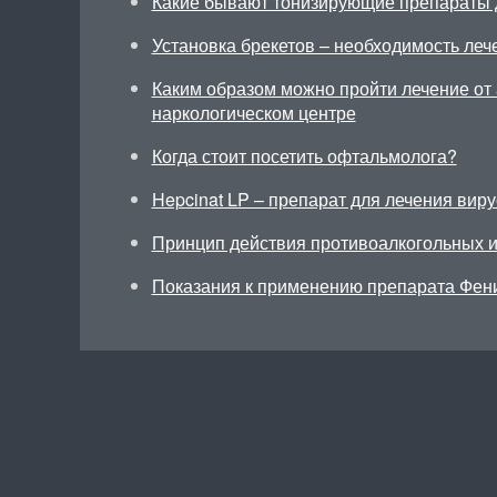
Какие бывают тонизирующие препараты 
Установка брекетов – необходимость леч
Каким образом можно пройти лечение от 
наркологическом центре
Когда стоит посетить офтальмолога?
Hepcinat LP – препарат для лечения виру
Принцип действия противоалкогольных 
Показания к применению препарата Фен