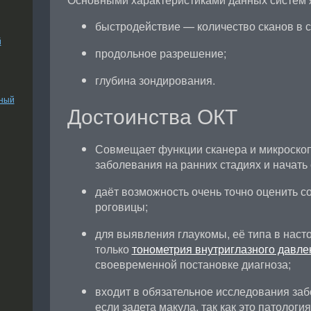
быстродействие — количество сканов в с
й
продольное разрешение;
глубина зондирования.
ьный
Достоинства ОКТ
Совмещает функции сканера и микроскоп
заболевания на ранних стадиях и начать
даёт возможность очень точно оценить с
роговицы;
для выявления глаукомы, её типа в нас
только
тонометрия внутриглазного давле
своевременной постановке диагноза;
входит в обязательное исследования заб
если задета макула, так как это патологи