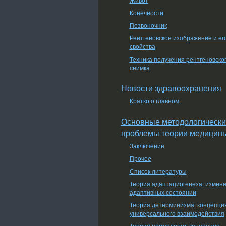
Конечности
Позвоночник
Рентгеновское изображение и ег
свойства
Техника получения рентгеновско
снимка
Новости здравоохранения
Кратко о главном
Основные методологически
проблемы теории медицин
Заключение
Прочее
Список литературы
Теория адаптациогенеза: измен
адаптивных состоянии
Теория детерминизма: концепци
универсального взаимодействия
Теория нормологии: концепция