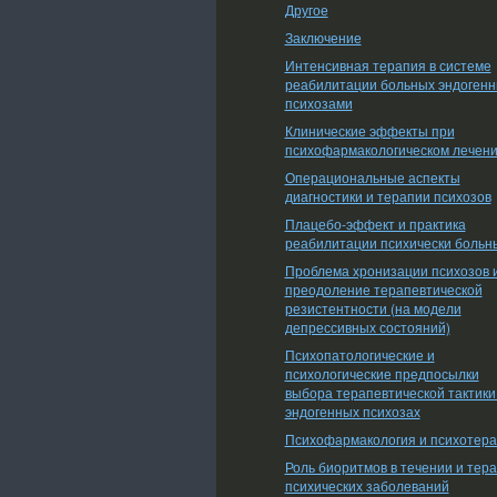
Другое
Заключение
Интенсивная терапия в системе
реабилитации больных эндоген
психозами
Клинические эффекты при
психофармакологическом лечен
Операциональные аспекты
диагностики и терапии психозов
Плацебо-эффект и практика
реабилитации психически больн
Проблема хронизации психозов 
преодоление терапевтической
резистентности (на модели
депрессивных состояний)
Психопатологические и
психологические предпосылки
выбора терапевтической тактики
эндогенных психозах
Психофармакология и психотер
Роль биоритмов в течении и тер
психических заболеваний