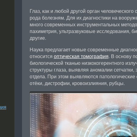
Глаз, как и любой другой орган человеческого
рода болезням. Для их диагностики на воору
много современных инструментальных методо
пахиметрия, ультразвуковые исследования, би
другие.
Наука предлагает новые современные диагнос
относится
оптическая томография
. В основу 
биологической тканью низкокогерентного излуч
структуры глаза, выявляя аномалии сетчатки, 
отдела. При этом выявляются патологические о
отёки, дистрофии, кровоизлияния, рубцы.
ния