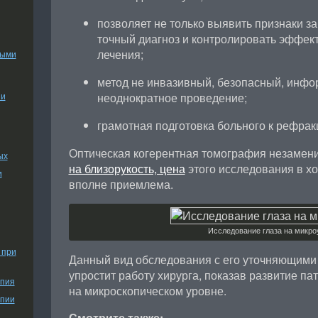
позволяет не только выявить признаки за
точный диагноз и контролировать эффек
лечения;
ными
метод не инвазивный, безопасный, инф
неоднократное проведение;
ии
грамотная подготовка больного к рефра
Оптическая когерентная томография незамени
ых
на близорукость, цена
этого исследования в х
и
вполне приемлема.
Исследование глаза на микро
 при
Данный вид обследования с его уточняющими
упростит работу хирурга, показав развитие п
апия
на микроскопическом уровне.
апии
Смотрите также: