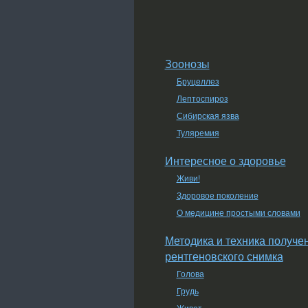
Зоонозы
Бруцеллез
Лептоспироз
Сибирская язва
Туляремия
Интересное о здоровье
Живи!
Здоровое поколение
О медицине простыми словами
Методика и техника получе
рентгеновского снимка
Голова
Грудь
Живот