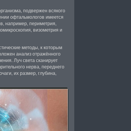
 организма, подвержен всякого
жении офтальмологов имеется
в, например, периметрия,
омикроскопия, визометрия и
тические методы, к которым
положен анализ отражённого
ения. Луч света сканирует
зрительного нерва, переднего
чаги, их размер, глубина,