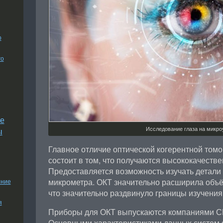
о
го
е
Исследование глаза на микро
ы
Главное отличие оптической когерентной томо
состоит в том, что получаются высококачеств
Предоставляется возможность изучать детали
микрометра. ОКТ значительно расширила объ
ение
что значительно раздвинуло границы изучения
я
Приборы для ОКТ выпускаются компаниями С
Основными характеристиками данных систем 