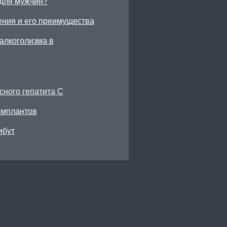
для мужчин?
ения и его преимущества
алкоголизма в
сного гепатита С
имплантов
ибут