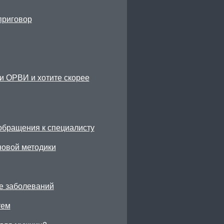
приговор
ли ОРВИ и хотите скорее
обращения к специалисту
новой методики
ие заболеваний
тем