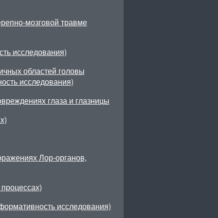
ерепно-мозговой травме
ть исследования)
ичных областей головы
ность исследования)
овреждениях глаза и глазницы
х)
оражениях Лор-органов,
процессах)
нформативность исследования)