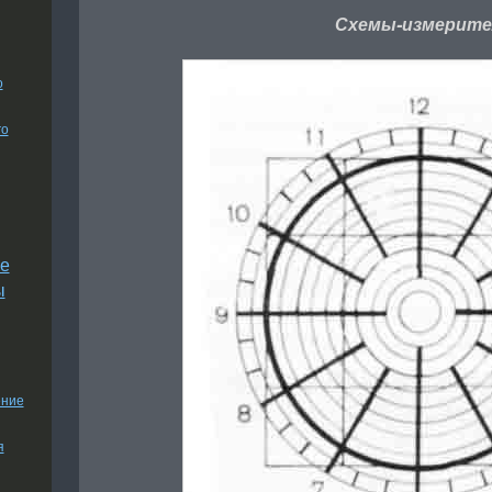
Схемы-измерите
о
го
е
ы
ение
я