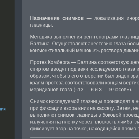
Назначение снимков
— локализация иноро
глазницы.
Методика выполнения рентгенограмм глазниц
Балтина. Осуществляют анестезию глаза боль
конъюнктивальный мешок 2% раствора дикаин
Протез Комберга — Балтина соответствующег
спиртом вводят под веки исследуемого глаза 
образом, чтобы в его отверстии был виден зра
краям протеза соответствовали концам вертик
меридианов глаза («12 — 6 и 3 — 9 часов»).
Снимок исследуемой глазницы производят в 
при фиксации взора вниз на кассету. Затем, н
ния
выполняют снимок глазницы в боковой проекц
излучения на пленку через плоскость лимба гл
фиксирует взор на точке, находящейся прямо 