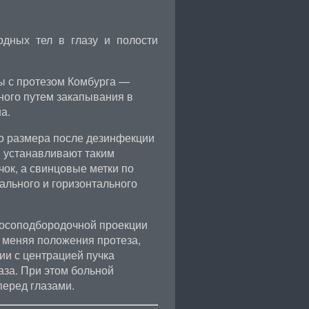
дных тел в глазу и полости
ы с протезом Комбурга —
ного путем закапывания в
а.
о размера после дезинфекции
и устанавливают таким
чок, а свинцовые метки по
ального и горизонтального
носоподбородочной проекции
е меняя положения протеза,
ии с центрацией пучка
аза. При этом больной
перед глазами.