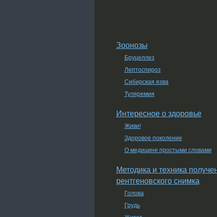
Зоонозы
Бруцеллез
Лептоспироз
Сибирская язва
Туляремия
Интересное о здоровье
Живи!
Здоровое поколение
О медицине простыми словами
Методика и техника получе
рентгеновского снимка
Голова
Грудь
Живот