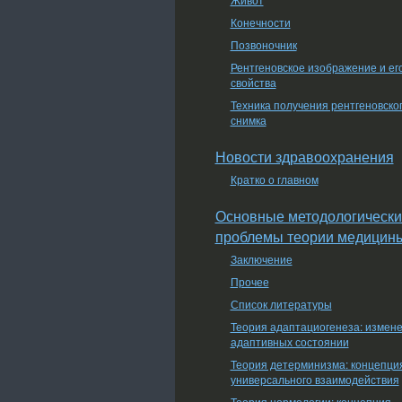
Конечности
Позвоночник
Рентгеновское изображение и ег
свойства
Техника получения рентгеновско
снимка
Новости здравоохранения
Кратко о главном
Основные методологически
проблемы теории медицин
Заключение
Прочее
Список литературы
Теория адаптациогенеза: измен
адаптивных состоянии
Теория детерминизма: концепци
универсального взаимодействия
Теория нормологии: концепция