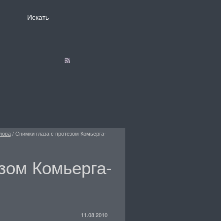
лова
/
Снимки глаза с протезом Комьерга-
зом Комьерга-
11.08.2010