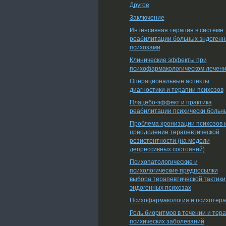
Другое
Заключение
Интенсивная терапия в системе
реабилитации больных эндоген
психозами
Клинические эффекты при
психофармакологическом лечен
Операциональные аспекты
диагностики и терапии психозов
Плацебо-эффект и практика
реабилитации психически больн
Проблема хронизации психозов 
преодоление терапевтической
резистентности (на модели
депрессивных состояний)
Психопатологические и
психологические предпосылки
выбора терапевтической тактики
эндогенных психозах
Психофармакология и психотер
Роль биоритмов в течении и тер
психических заболеваний