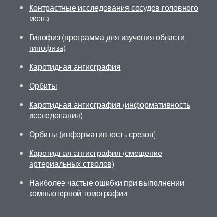
Контрастные исследования сосудов головного
мозга
Гипофиз (программа для изучения области
гипофиза)
Каротидная ангиография
Орбиты
Каротидная ангиография (информативность
исследования)
Орбиты (информативность срезов)
Каротидная ангиография (смещение
артериальных стволов)
Наиболее частые ошибки при выполнении
компьютерной томографии