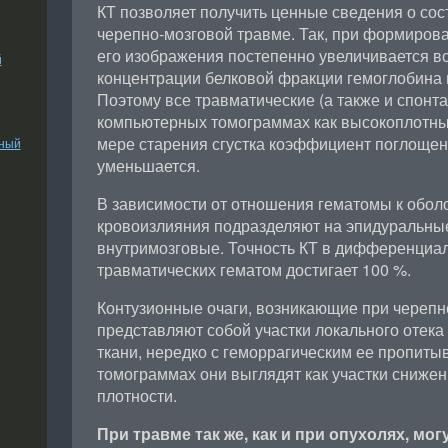
КТ позволяет получить ценные сведения о сос
черепно-мозговой травме. Так, при формирова
его изображения постепенно увеличивается 
й
концентрации белковой фракции гемоглобина и
Поэтому все травматические (а также и спонт
компьютерных томограммах как высокоплотные
мере старения сгустка коэффициент поглощен
ьный
уменьшается.
В зависимости от отношения гематомы к обол
кровоизлияния подразделяют на эпидуральные
внутримозговые. Точность КТ в дифференциал
травматических гематом достигает 100 %.
Контузионные очаги, возникающие при черепн
представляют собой участки локального отека
ткани, нередко с геморрагическим ее пропит
томограммах они выглядят как участки сниже
плотности.
При травме так же, как и при опухолях, мо