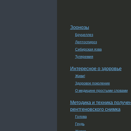
Зоонозы
Бруцеллез
Лептоспироз
Сибирская язва
Туляремия
Интересное о здоровье
Живи!
Здоровое поколение
О медицине простыми словами
Методика и техника получе
рентгеновского снимка
Голова
Грудь
Живот