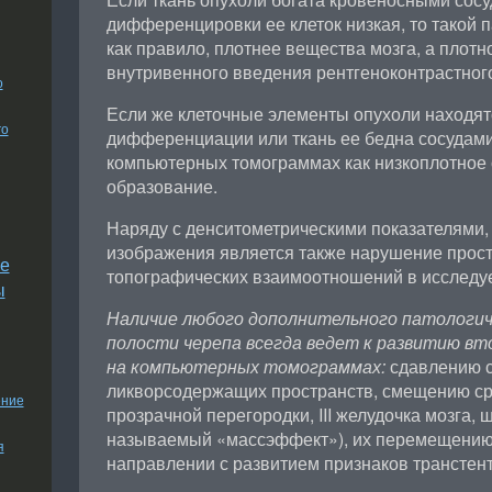
дифференцировки ее клеток низкая, то такой п
как правило, плотнее вещества мозга, а плотн
внутривенного введения рентгеноконтрастног
о
Если же клеточные элементы опухоли находят
го
дифференциации или ткань ее бедна сосудами,
компьютерных томограммах как низкоплотное
образование.
Наряду с денситометрическими показателями,
изображения является также нарушение прос
е
топографических взаимоотношений в исследуе
ы
Наличие любого дополнительного патологиче
полости черепа всегда ведет к развитию вт
на компьютерных томограммах:
сдавлению 
ликворсодержащих пространств, смещению ср
ение
прозрачной перегородки, III желудочка мозга, 
называемый «массэффект»), их перемещению 
я
направлении с развитием признаков транстент