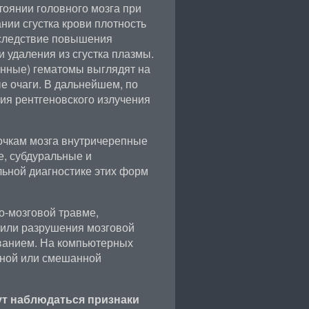
тоянии головного мозга при
нии сгустка крови плотность
вследствие повышения
 удаления из сгустка плазмы.
анные) гематомы выглядят на
 очаги. В дальнейшем, по
ия рентгеновского излучения
очкам мозга внутричерепные
, субдуральные и
ьной диагностике этих форм
о-мозговой травме,
 или разрушения мозговой
ыванием. На компьютерных
нной или смешанной
гут наблюдаться признаки