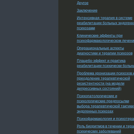
Другое
Заключение
Интенсивная терапия в системе
реабилитации больных эндоген
психозами
Клинические эффекты при
психофармакологическом лечен
Операциональные аспекты
диагностики и терапии психозов
Плацебо-эффект и практика
реабилитации психически больн
Проблема хронизации психозов 
преодоление терапевтической
резистентности (на модели
депрессивных состояний)
Психопатологические и
психологические предпосылки
выбора терапевтической тактики
эндогенных психозах
Психофармакология и психотер
Роль биоритмов в течении и тер
психических заболеваний