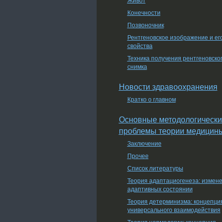
Конечности
Позвоночник
Рентгеновское изображение и ег
свойства
Техника получения рентгеновско
снимка
Новости здравоохранения
Кратко о главном
Основные методологически
проблемы теории медицин
Заключение
Прочее
Список литературы
Теория адаптациогенеза: измен
адаптивных состоянии
Теория детерминизма: концепци
универсального взаимодействия
Теория нормологии: концепция