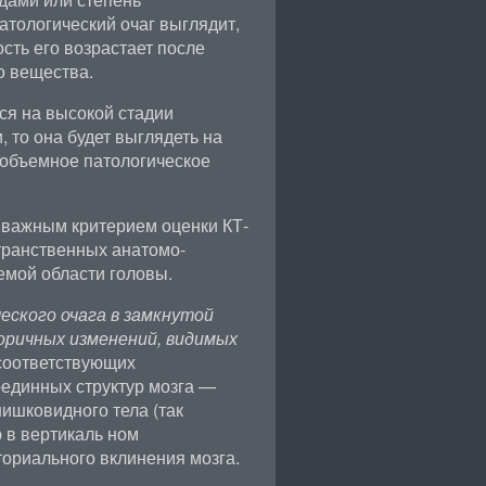
атологический очаг выглядит,
ость его возрастает после
о вещества.
ся на высокой стадии
 то она будет выглядеть на
 объемное патологическое
 важным критерием оценки КТ-
транственных анатомо-
мой области головы.
ского очага в замкнутой
оричных изменений, видимых
соответствующих
единных структур мозга —
шишковидного тела (так
в вертикаль ном
ориального вклинения мозга.