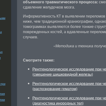
объемного травматического процесса:
сме
сдавление желудочков мозга.
Информативность КТ в выявлении переломов к
ными
ниже, чем традиционной краниографии, однак
томограммах выявляются более тонкие струк
поврежденных костей, а вдавленные перелом
ии
случаев.
«Методика и техника получе
ых
и
Смотрите также:
Рентгенологическое исследование при ч
(смещение шишковидной железы)
Рентгенологическое исследование при ч
 при
(распознование гематом)
апия
Рентгенологическое исследование при ч
апии
(диагностика инородных тел)