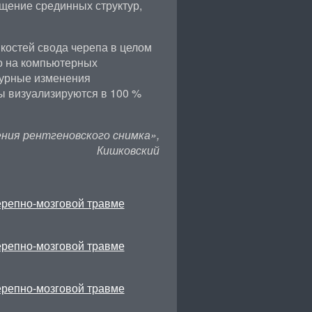
щение срединных структур,
остей свода черепа в целом
о на компьютерных
турные изменения
ы визуализируются в 100 %
ния рентгеновского снимка»,
Кишковский
ерепно-мозговой травме
ерепно-мозговой травме
ерепно-мозговой травме