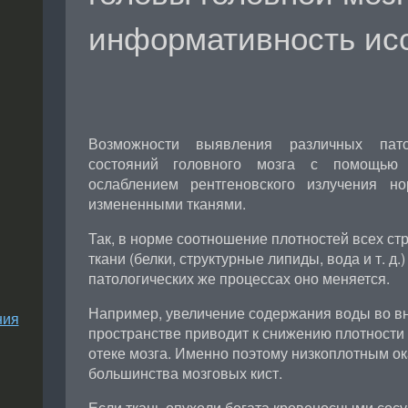
информативность ис
Возможности выявления различных пато
состояний головного мозга с помощью
ослаблением рентгеновского излучения н
измененными тканями.
Так, в норме соотношение плотностей всех ст
ткани (белки, структурные липиды, вода и т. д
патологических же процессах оно меняется.
Например, увеличение содержания воды во вн
ния
пространстве приводит к снижению плотности 
отеке мозга. Именно поэтому низкоплотным о
большинства мозговых кист.
Если ткань опухоли богата кровеносными сосу