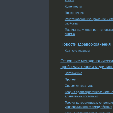
Конечности
Позвоночник
Рентгеновское изображение и ег
свойства
Техника получения рентгеновско
снимка
Новости здравоохранения
Кратко о главном
Основные методологически
проблемы теории медицин
Заключение
Прочее
Список литературы
Теория адаптациогенеза: измен
адаптивных состоянии
Теория детерминизма: концепци
универсального взаимодействия
Теория нормологии: концепция