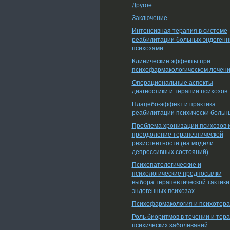
Другое
Заключение
Интенсивная терапия в системе
реабилитации больных эндоген
психозами
Клинические эффекты при
психофармакологическом лечен
Операциональные аспекты
диагностики и терапии психозов
Плацебо-эффект и практика
реабилитации психически больн
Проблема хронизации психозов 
преодоление терапевтической
резистентности (на модели
депрессивных состояний)
Психопатологические и
психологические предпосылки
выбора терапевтической тактики
эндогенных психозах
Психофармакология и психотер
Роль биоритмов в течении и тер
психических заболеваний