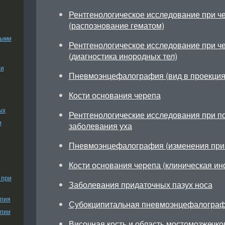
Рентгенологическое исследование при ч
(распознование гематом)
ными
Рентгенологическое исследование при ч
(диагностика инородных тел)
ии
Пневмоэнцефалография (вид в проекция
Кости основания черепа
ых
Рентгенологические исследования при п
и
заболевания уха
Пневмоэнцефалография (изменения при 
Кости основания черепа (клиническая и
 при
Заболевания придаточных пазух носа
апия
Субокципитальная пневмоэнцефалогра
апии
Височная кость и область мостомозжечко