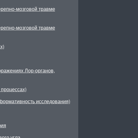
ерепно-мозговой травме
ерепно-мозговой травме
х)
оражениях Лор-органов,
процессах)
нформативность исследования)
фия
вого угла