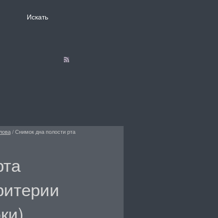
лова
/
Снимок дна полости рта
рта
ритерии
ки)