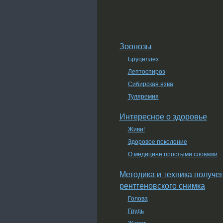
Зоонозы
Бруцеллез
Лептоспироз
Сибирская язва
Туляремия
Интересное о здоровье
Живи!
Здоровое поколение
О медицине простыми словами
Методика и техника получе
рентгеновского снимка
Голова
Грудь
Живот