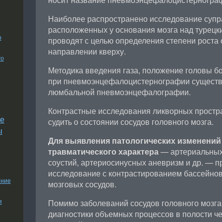
Наиболее распространено исследование супр
расположенных у основания мозга над турецк
о
проводят с целью определения степени роста 
направлении кверху.
го
Методика введения газа, положение головы б
при пневмоэнцефалоцистернографии существ
люмбальной пневмоэнцефалографии.
Контрастные исследования ликворных простр
е
судить о состоянии сосудов головного мозга.
ы
Для выявления патологических изменений
травматического характера
— артериальных
соустий, артериосинусных аневризм и др. — 
исследование с контрастированием бассейно
ение
мозговых сосудов.
я
Помимо заболеваний сосудов головного мозга
диагностики объемных процессов в полости ч