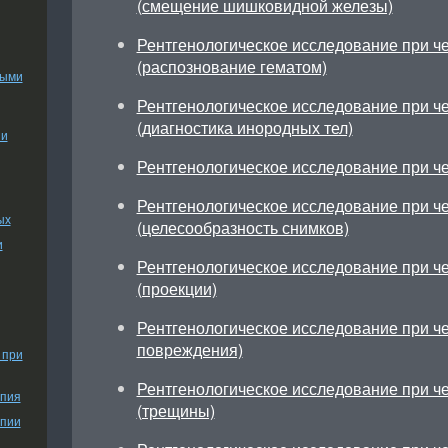
(смещение шишковидной железы)
Рентгенологическое исследование при ч
(распознование гематом)
ными
Рентгенологическое исследование при ч
(диагностика инородных тел)
ии
Рентгенологическое исследование при ч
Рентгенологическое исследование при ч
ых
(целесообразность снимков)
и
Рентгенологическое исследование при ч
(проекции)
Рентгенологическое исследование при ч
повреждения)
 при
Рентгенологическое исследование при ч
апия
(трещины)
апии