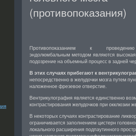
(противопоказания)
Противопоказанием к проведению
эндолюмбальным методом являются высокая 
подозрение на объемный процесс в задней че
В этих случаях прибегают к вентрикулогр
непосредственно в желудочки мозга путем пун
наложенное фрезевое отверстие.
Вентрикулография является единственно во
контрастирования желудочков при окклюзии ж
ния
В некоторых случаях контрастирование ликво
ограничивается заполнением цистерн головного 
локального расширения подпаутинного простр
носит название пневмоэнцефалоцистерногра