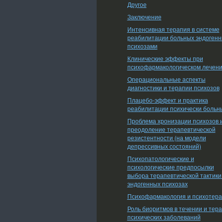
Другое
Заключение
Интенсивная терапия в системе
реабилитации больных эндоген
психозами
Клинические эффекты при
психофармакологическом лечен
Операциональные аспекты
диагностики и терапии психозов
Плацебо-эффект и практика
реабилитации психически больн
Проблема хронизации психозов 
преодоление терапевтической
резистентности (на модели
депрессивных состояний)
Психопатологические и
психологические предпосылки
выбора терапевтической тактики
эндогенных психозах
Психофармакология и психотер
Роль биоритмов в течении и тер
психических заболеваний