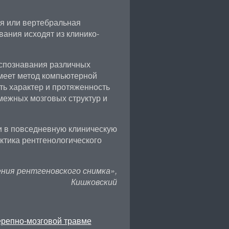
я или вертебральная
ания исходят из клинико-
спознавания различных
имеет метод компьютерной
ь характер и протяженность
межных мозговых структур и
 в повседневную клиническую
ктика рентгенологического
ния рентгеновского снимка»,
Кишковский
ерепно-мозговой травме