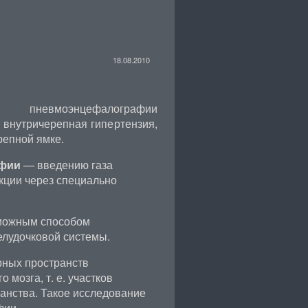
18.08.2010
 пневмоэнцефалографии
внутричерепная гипертензия,
репной ямке.
афии
— введению газа
кции через специально
зможным способом
елудочковой системы.
рных пространств
мозга, т. е. участков
анства. Такое исследование
фии.