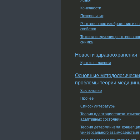
Конечности
Позвоночник
Рентгеновское изображение и ег
свойства
Техника получения рентгеновско
снимка
Новости здравоохранения
Кратко о главном
Основные методологически
проблемы теории медицин
Заключение
Прочее
Список литературы
Теория адаптациогенеза: измен
адаптивных состоянии
Теория детерминизма: концепци
универсального взаимодействия
Теория нормологии: концепция