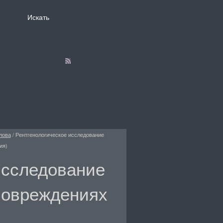
лова
/
Рентгенологическое исследование
ия)
исследование
повреждениях