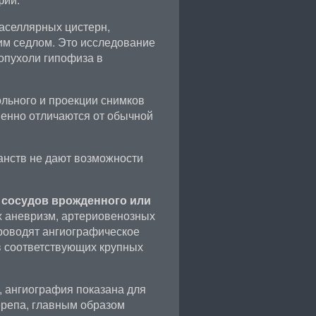
аселлярных цистерн,
им седлом. Это исследование
опухоли гипофиза в
ольного и проекции снимков
енно отличаются от обычной
анств не дают возможности
 сосудов врожденного или
 аневризм, артериовенозных
проводят ангиографическое
в соответствующих крупных
, ангиография показана для
ерепа, главным образом