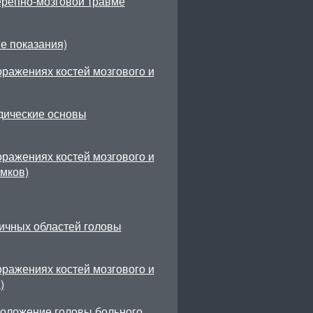
ерепно-мозговой травме
е показания)
ражениях костей мозгового и
дические основы
ражениях костей мозгового и
мков)
ичных областей головы
ражениях костей мозгового и
)
оложение головы больного