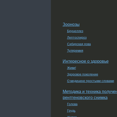
Зоонозы
Бруцеллез
Лептоспироз
Сибирская язва
Туляремия
Интересное о здоровье
Живи!
Здоровое поколение
О медицине простыми словами
Методика и техника получе
рентгеновского снимка
Голова
Грудь
Живот