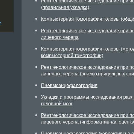
Рентгенологическое исследование при ч
(правильная укладка)
Компьютерная томография головы (общи
х
Рентгенологическое исследование при по
лицевого черепа
Компьютерная томография головы (мето
компьютерной томографии)
Рентгенологическое исследование при по
лицевого черепа (анализ прицельных сни
Пневмоэнцефалография
Укладки и программы исследования разл
головной мозг
Рентгенологическое исследование при по
лицевого черепа (информативная оценка
Пневмоэнцефалография (коррективы в п