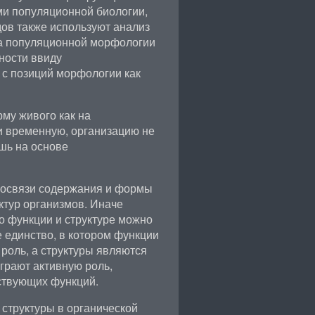
ми популяционной биологии,
дов также используют анализ
а популяционной морфологии
ности ввиду
 с позиций морфологии как
му живого как на
и временную, организацию не
шь на основе
мосвязи содержания и формы
ктур организмов. Иначе
 о функции и структуре можно
е единство, в котором функции
оль, а структуры являются
грают активную роль,
ствующих функций.
структуры в органической