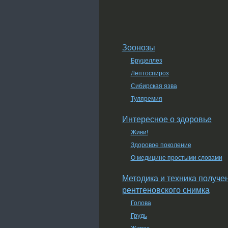
Зоонозы
Бруцеллез
Лептоспироз
Сибирская язва
Туляремия
Интересное о здоровье
Живи!
Здоровое поколение
О медицине простыми словами
Методика и техника получе
рентгеновского снимка
Голова
Грудь
Живот