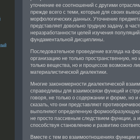
уточнение ее соотношений с другими отрасля
прежде всего с теми, которые для своих выво
морфологических данных. Уточнение предмет
й
представляет довольно трудную задачу, в част
неразработанности целей изучения популяций
фундаментальной дисциплины.
ьный
Последовательное проведение взгляда на фор
организацию не только пространственную, но 
только вещества, но и процессов возможно ли
материалистической диалектики.
Многие закономерности диалектической взаи
справедливы для взаимосвязи функций и стру
говоря, не только о содержании и форме, но и
сказать, что они представляют противоречиво
выполняют определенную формообразующую р
не просто пассивным следствием функции, а и
способствуя становлению и развитию соответ
Вместе с тем во взаимоотношениях функции и 