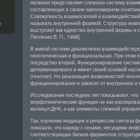
явления представляет сложную систему взаи
составляющих в своем закономерном сочетани
Совокупность взаимосвязей и взаимодействий
называть внутренней формой. Структура живо
х
выступает как единство внутренней формы и с
Петленко В. П., 1968].
В живой системе диалектично взаимодейству
генотипическая и функциональная. При этом п
посредство второй. Функционирование систе
детерминировано и имеет своей основой насл
(генотип). Но реализация возможностей генот
функционирования и зависит от внутренних и 
Исследования последних лет показывают, что
морфогенетические функции не как изолирова
молекул ДНК, а как элементы сложной управ
Так, изучение индукции и репрессии синтеза 
показало, что наряду с генами, несущими ин
соответствующих белков-ферментов (структур