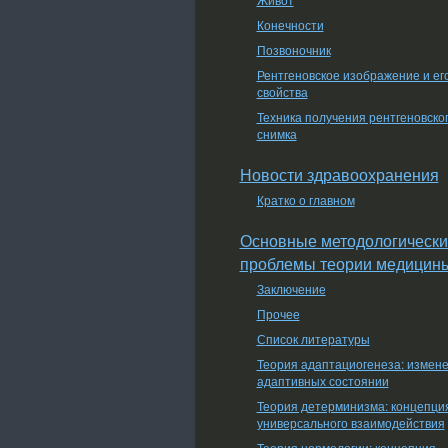
Конечности
Позвоночник
Рентгеновское изображение и ег
свойства
Техника получения рентгеновско
снимка
Новости здравоохранения
Кратко о главном
Основные методологически
проблемы теории медицин
Заключение
Прочее
Список литературы
Теория адаптациогенеза: измен
адаптивных состоянии
Теория детерминизма: концепци
универсального взаимодействия
Теория нормологии: концепция