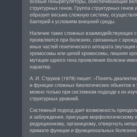
особые генырегуляторы, обеспечивающие вк
структурных генов. Группа структурных генов 
образует весьма сложную систему, осуществ
бактерий к условиям внешней среды.
Наличие таких сложных взаимодействующих си
проявляется при болезнях, связанных с врож
иных частей генетического аппарата (мутация 
хромосомы или целой хромосомы, лишняя хро
мутации одного гена проявления болезни им
характер.
А. И. Струков (1978) пишет: «Понять диалект
и функции сложных биологических объектов в
можно только при системном подходе к их изу
структурных уровней.
Системный подход дает возможность преодол
и заблуждения, присущие морфологическому 
редукционизму, органицизму, отвергнуть неп
примате функции и функциональных болезнях