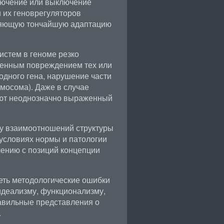
лючение или выключение
и их геноврегуляторов
ляющую тончайшую адаптацию
стем в геноме резко
денным повреждением тех или
одного гена, нарушение части
мосома). Даже в случае
еют неоднозначно выраженный
ику взаимоотношений структуры
 условиях нормы и патологии
чению с позиций концепции
еть методологические ошибки
идеализму, функционализму,
равильные представления о
.