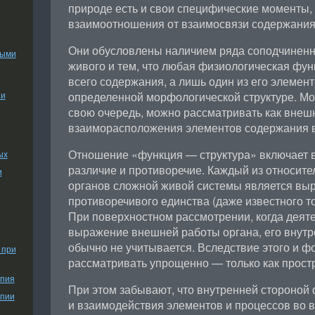
природе есть и свои специфические моменты,
взаимоотношения от взаимосвязи содержания
Они обусловлены наличием ряда соподчиненн
ными
живого и тем, что любая физиологическая фун
всего содержания, а лишь один из его элемен
ии
определенной морфологической структуре. Мо
свою очередь, можно рассматривать как вне
взаиморасположения элементов содержания в
Отношение «функция — структура» включает в
ых
различие и противоречие. Каждый из относит
и
органов сложной живой системы является вы
противоречивого единства (даже известного т
При поверхностном рассмотрении, когда деяте
выражение внешней работы органа, его внутр
обычно не учитывается. Вследствие этого и ф
 при
рассматривать упрощенно — только как прост
апия
При этом забывают, что внутренней стороной
апии
и взаимодействия элементов и процессов во 