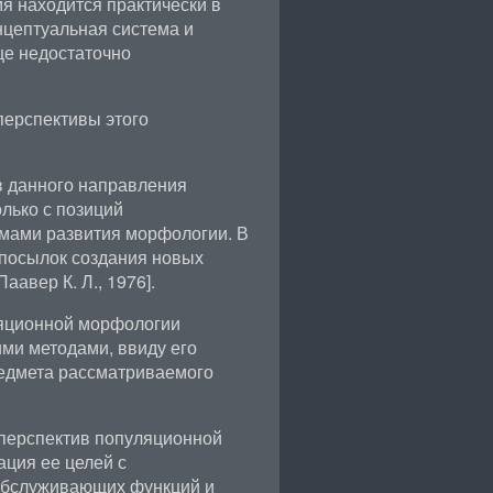
я находится практически в
онцептуальная система и
ще недостаточно
перспективы этого
в данного направления
лько с позиций
емами развития морфологии. В
дпосылок создания новых
авер К. Л., 1976].
ляционной морфологии
ми методами, ввиду его
редмета рассматриваемого
 перспектив популяционной
ция ее целей с
обслуживающих функций и