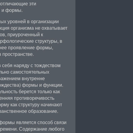
 отличающие эти
 и формы.
ых уровней в организации
кция организма не охватывает
тов, приуроченный к
рфологические структуры, в
шнее проявление формы,
 пространстве.
 себя наряду с тождеством
ельно самостоятельных
ражением внутренне
ождества) формы и функции.
льность берется только как
енняя противоречивость
орму как структуру начинают
ранственное образование.
 формы является способ связи
времени. Содержание любого