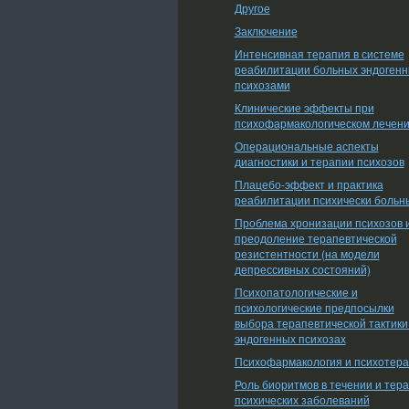
Другое
Заключение
Интенсивная терапия в системе
реабилитации больных эндоген
психозами
Клинические эффекты при
психофармакологическом лечен
Операциональные аспекты
диагностики и терапии психозов
Плацебо-эффект и практика
реабилитации психически больн
Проблема хронизации психозов 
преодоление терапевтической
резистентности (на модели
депрессивных состояний)
Психопатологические и
психологические предпосылки
выбора терапевтической тактики
эндогенных психозах
Психофармакология и психотер
Роль биоритмов в течении и тер
психических заболеваний