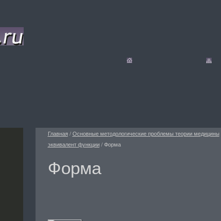
Главная
/
Основные методологические проблемы теории медицины
эквивалент функции
/
Форма
Форма