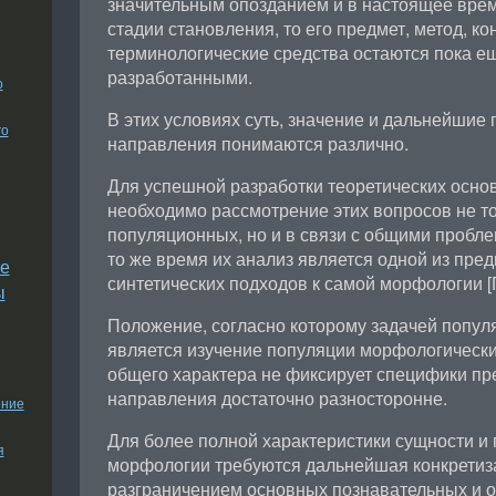
значительным опозданием и в настоящее врем
стадии становления, то его предмет, метод, к
терминологические средства остаются пока е
разработанными.
о
В этих условиях суть, значение и дальнейшие 
го
направления понимаются различно.
Для успешной разработки теоретических осно
необходимо рассмотрение этих вопросов не то
популяционных, но и в связи с общими пробл
то же время их анализ является одной из пре
е
синтетических подходов к самой морфологии [Па
ы
Положение, согласно которому задачей попу
является изучение популяции морфологически
общего характера не фиксирует специфики п
направления достаточно разносторонне.
ение
Для более полной характеристики сущности и
я
морфологии требуются дальнейшая конкретиза
разграничением основных познавательных и 