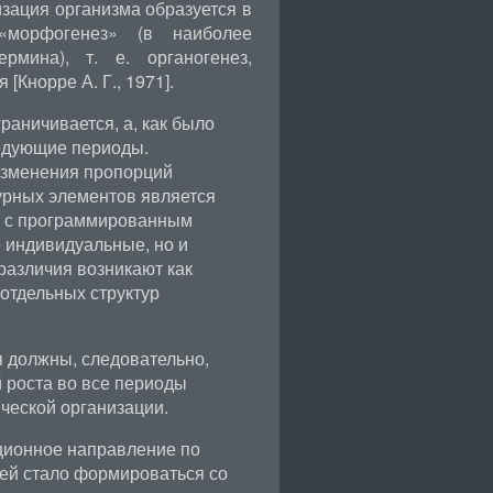
зация организма образуется в
«морфогенез» (в наиболее
рмина), т. е. органогенез,
[Кнорре А. Г., 1971].
аничивается, а, как было
ледующие периоды.
изменения пропорций
турных элементов является
х с программированным
 индивидуальные, но и
азличия возникают как
 отдельных структур
 должны, следовательно,
 роста во все периоды
ической организации.
ционное направление по
ией стало формироваться со