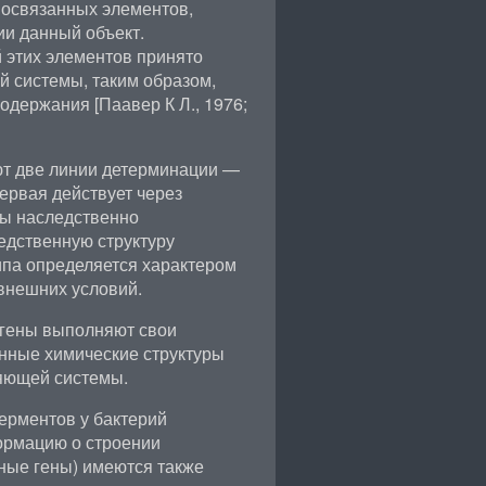
мосвязанных элементов,
и данный объект.
 этих элементов принято
й системы, таким образом,
одержания [Паавер К Л., 1976;
ют две линии детерминации —
ервая действует через
мы наследственно
едственную структуру
ипа определяется характером
внешних условий.
 гены выполняют свои
нные химические структуры
ляющей системы.
ферментов у бактерий
формацию о строении
ные гены) имеются также