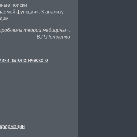
нные поиски
чаемой функции». К анализу
дим.
проблемы теории медицины»,
В.П.Петленко
мики патологического
информации