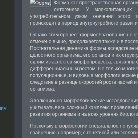
Форма как пространственная органи
онтогенезе. У млекопитающих 
употребительном узком значении этого те
происходит в период внутриутробного развития 
Однако этим процесс формообразования не огр
отмечено выше, продолжается также и в пос
Постнатальная динамика формы вследствие 
целостного организма, его органов и их струк
одним из аспектов морфопроцесса, связанны
дифференциальным ростом. Не только многие
популяционные, и видовые морфологические р
следствие в разнице скоростей роста частей и
организма.
Эволюционно-морфологические исследования
учитывать весь сложный комплекс проявлений
ния
развития организма и на всех уровнях биолог
Поскольку в морфологии специальное популя
сравнению, например, с генетикой или эколог