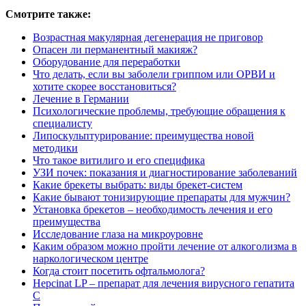
Смотрите также:
Возрастная макулярная дегенерация не приговор
Опасен ли перманентный макияж?
Оборудование для переработки
Что делать, если вы заболели гриппом или ОРВИ и
хотите скорее восстановиться?
Лечение в Германии
Психологические проблемы, требующие обращения к
специалисту
Липоскульптурирование: преимущества новой
методики
Что такое витилиго и его специфика
УЗИ почек: показания и диагностирование заболеваний
Какие брекеты выбрать: виды брекет-систем
Какие бывают тонизирующие препараты для мужчин?
Установка брекетов – необходимость лечения и его
преимущества
Исследование глаза на микроуровне
Каким образом можно пройти лечение от алкоголизма в
наркологическом центре
Когда стоит посетить офтальмолога?
Hepcinat LP – препарат для лечения вирусного гепатита
С