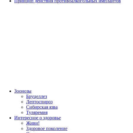
Принцип действия противоалкогольных имплантов
Зоонозы
Бруцеллез
Лептоспироз
Сибирская язва
Туляремия
Интересное о здоровье
Живи!
Здоровое поколение