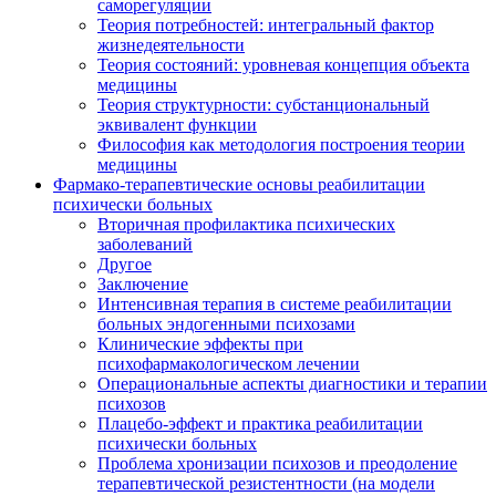
саморегуляции
Теория потребностей: интегральный фактор
жизнедеятельности
Теория состояний: уровневая концепция объекта
медицины
Теория структурности: субстанциональный
эквивалент функции
Философия как методология построения теории
медицины
Фармако-терапевтические основы реабилитации
психически больных
Вторичная профилактика психических
заболеваний
Другое
Заключение
Интенсивная терапия в системе реабилитации
больных эндогенными психозами
Клинические эффекты при
психофармакологическом лечении
Операциональные аспекты диагностики и терапии
психозов
Плацебо-эффект и практика реабилитации
психически больных
Проблема хронизации психозов и преодоление
терапевтической резистентности (на модели