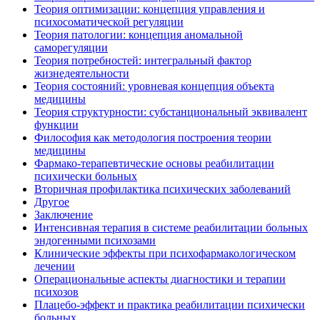
Теория оптимизации: концепция управления и
психосоматической регуляции
Теория патологии: концепция аномальной
саморегуляции
Теория потребностей: интегральный фактор
жизнедеятельности
Теория состояний: уровневая концепция объекта
медицины
Теория структурности: субстанциональный эквивалент
функции
Философия как методология построения теории
медицины
Фармако-терапевтические основы реабилитации
психически больных
Вторичная профилактика психических заболеваний
Другое
Заключение
Интенсивная терапия в системе реабилитации больных
эндогенными психозами
Клинические эффекты при психофармакологическом
лечении
Операциональные аспекты диагностики и терапии
психозов
Плацебо-эффект и практика реабилитации психически
больных