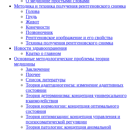
О медицине простыми словами
Методика и техника получения рентгеновского снимка
Голова
Грудь
Живот
Конечности
Позвоночник
Рентгеновское изображение и его свойства
Техника получения рентгеновского снимка
Новости здравоохранения
Кратко о главном
Основные методологические проблемы теории
медицины
Заключение
Прочее
Список литературы
Теория адаптациогенеза: изменение адаптивных
состоянии
Теория детерминизма: концепция универсального
взаимодействия
Теория нормологии: концепция оптимального
состояния
Теория оптимизации: концепция управления и
психосоматической регуляции
Теория патологии: концепция аномальной