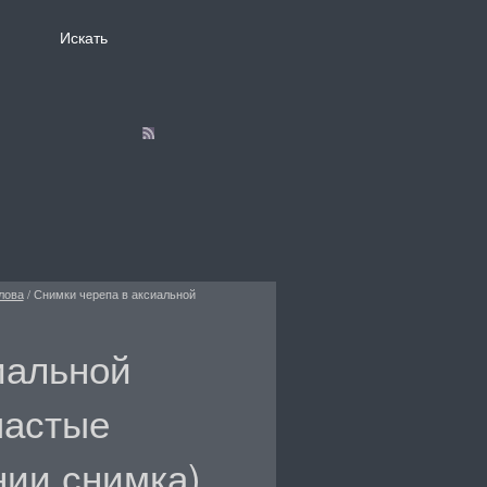
лова
/
Снимки черепа в аксиальной
иальной
частые
ии снимка)