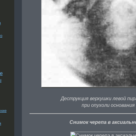
о
го
е
ы
Деструкция верхушки левой пир
при опухоли основания 
ение
Снимок черепа в аксиальн
я