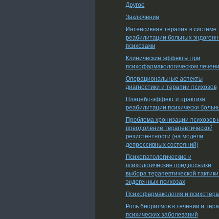
Другое
Заключение
Интенсивная терапия в системе
реабилитации больных эндоген
психозами
Клинические эффекты при
психофармакологическом лечен
Операциональные аспекты
диагностики и терапии психозов
Плацебо-эффект и практика
реабилитации психически больн
Проблема хронизации психозов 
преодоление терапевтической
резистентности (на модели
депрессивных состояний)
Психопатологические и
психологические предпосылки
выбора терапевтической тактики
эндогенных психозах
Психофармакология и психотер
Роль биоритмов в течении и тер
психических заболеваний