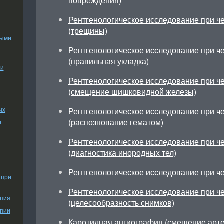
повреждения)
Рентгенологическое исследование при ч
(трещины)
ными
Рентгенологическое исследование при ч
(правильная укладка)
ии
Рентгенологическое исследование при ч
(смещение шишковидной железы)
ых
Рентгенологическое исследование при ч
(распознование гематом)
и
Рентгенологическое исследование при ч
(диагностика инородных тел)
Рентгенологическое исследование при ч
 при
Рентгенологическое исследование при ч
апия
(целесообразность снимков)
апии
Каротидная ангиография (смещение арт