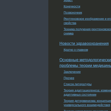
Конечности
Позвоночник
Рентгеновское изображение и ег
свойства
Техника получения рентгеновско
снимка
Новости здравоохранения
Кратко о главном
Основные методологически
проблемы теории медицин
Заключение
Прочее
Список литературы
Теория адаптациогенеза: измен
адаптивных состоянии
Теория детерминизма: концепци
универсального взаимодействия
Теория нормологии: концепция