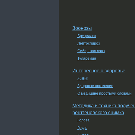
Зоонозы
Бруцеллез
Лептоспироз
Сибирская язва
Туляремия
Интересное о здоровье
Живи!
Здоровое поколение
О медицине простыми словами
Методика и техника получе
рентгеновского снимка
Голова
Грудь
Живот