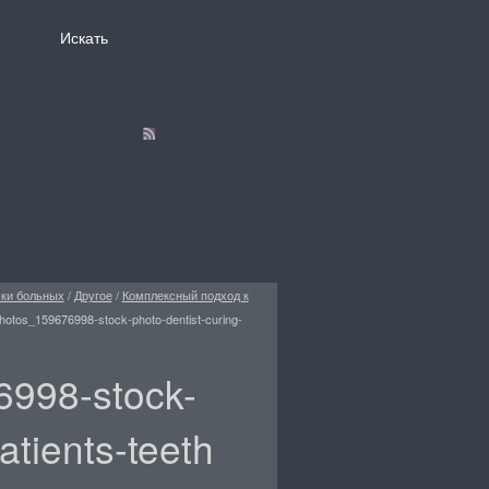
ски больных
/
Другое
/
Комплексный подход к
hotos_159676998-stock-photo-dentist-curing-
6998-stock-
atients-teeth