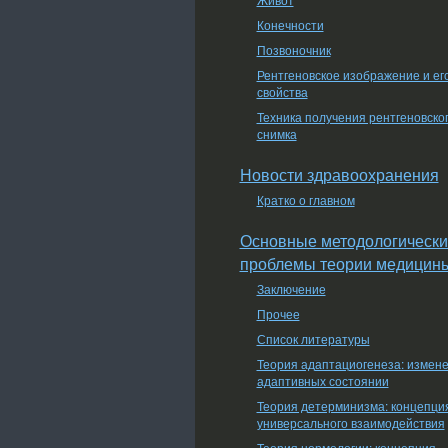
Конечности
Позвоночник
Рентгеновское изображение и ег
свойства
Техника получения рентгеновско
снимка
Новости здравоохранения
Кратко о главном
Основные методологически
проблемы теории медицин
Заключение
Прочее
Список литературы
Теория адаптациогенеза: измен
адаптивных состоянии
Теория детерминизма: концепци
универсального взаимодействия
Теория нормологии: концепция