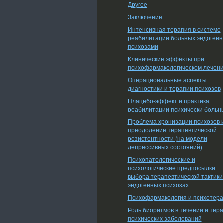
Другое
Заключение
Интенсивная терапия в системе
реабилитации больных эндоген
психозами
Клинические эффекты при
психофармакологическом лечен
Операциональные аспекты
диагностики и терапии психозов
Плацебо-эффект и практика
реабилитации психически больн
Проблема хронизации психозов 
преодоление терапевтической
резистентности (на модели
депрессивных состояний)
Психопатологические и
психологические предпосылки
выбора терапевтической тактики
эндогенных психозах
Психофармакология и психотер
Роль биоритмов в течении и тер
психических заболеваний