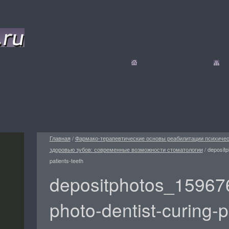
Главная
/
Фармако-терапевтические основы реабилитации психиче
здоровью зубов: современные возможности стоматологии
/
depositp
patients-teeth
depositphotos_15967
photo-dentist-curing-p