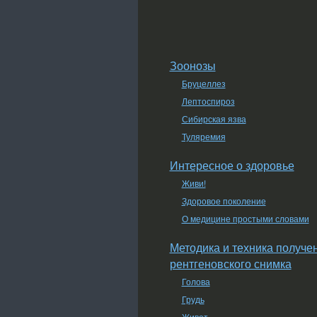
Зоонозы
Бруцеллез
Лептоспироз
Сибирская язва
Туляремия
Интересное о здоровье
Живи!
Здоровое поколение
О медицине простыми словами
Методика и техника получе
рентгеновского снимка
Голова
Грудь
Живот