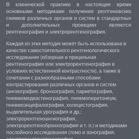
В клинической практике в настоящее время
основными методиками получения рентгеновских
снимков различных органов и систем в стандартных
и дополнительных проекциях являются
рентгенография и электрорентгенография.
Каждая из этих методик может быть использована в
качестве самостоятельного рентгенологического
исследования (обзорная и прицельная
рентгенография или электрорентгенография в
условиях естественной контрастности), а также в
сочетании с разнообразными способами
контрастирования различных органов и систем
(ангиография, бронхография, париетография,
пневмомедиастинография, пневмоперитонеум,
пневмоэнцефалография, холецистография,
выделительная урография и др.;
электрорентгеноангиография,
электрорентгенобронхография и т. п.) и методиками
послойного исследования (томо и зонография,
электрорентгенотомография,