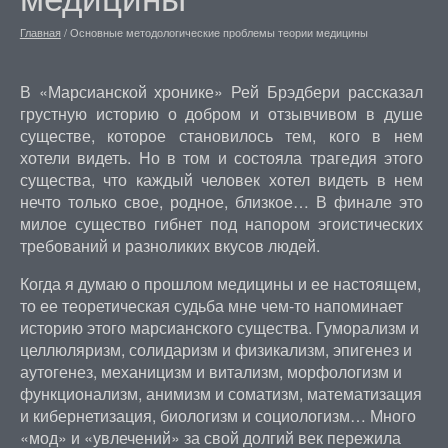
Главная
/
Основные методологические проблемы теории медицины
В «Марсианской хронике» Рей Брэдбери рассказал
грустную историю о добром и отзывчивом в душе
существе, которое становилось тем, кого в нем
хотели видеть. Но в том и состояла трагедия этого
существа, что каждый человек хотел видеть в нем
нечто только свое, родное, близкое… В финале это
милое существо гибнет под напором эгоистических
требований и разноликих вкусов людей.
Когда я думаю о прошлом медицины и ее настоящем,
то ее теоретическая судьба мне чем-то напоминает
историю этого марсианского существа. Гуморализм и
целлюляризм, солидаризм и физикализм, эпигенез и
аутогенез, механицизм и витализм, морфологизм и
функционализм, анимизм и соматизм, математизация
и кибернетизация, биологизм и социологизм… Много
«мод» и «увлечений» за свой долгий век пережила