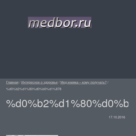
Главная
/
Интересное о здоровье
/
Мед книжка – кому получать?
/
%d0%b2%d1%80%d0%b0%d1%878
%d0%b2%d1%80%d0%b0
17.10.2016