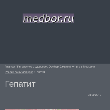
Главная
/
Интересное о здоровье
/
Dacihep(Дакихеп) Купить в Москве и
России по низкой цене
/
Гепатит
Гепатит
05.09.2019