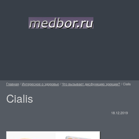
Главная
/
Интересное о здоровье
/
Что вызывает дисфункцию эрекции?
/
Cialis
Cialis
18.12.2019