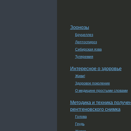
Зоонозы
Бруцеллез
Лептоспироз
Сибирская язва
Туляремия
Интересное о здоровье
Живи!
Здоровое поколение
О медицине простыми словами
Методика и техника получе
рентгеновского снимка
Голова
Грудь
Живот