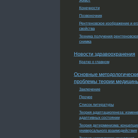
Конечности
Позвоночник
Рентгеновское изображение и ег
свойства
Техника получения рентгеновско
снимка
Новости здравоохранения
Кратко о главном
Основные методологически
проблемы теории медицин
Заключение
Прочее
Список литературы
Теория адаптациогенеза: измен
адаптивных состоянии
Теория детерминизма: концепци
универсального взаимодействия
Теория нормологии: концепция