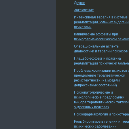
Другое
Заключение
Интенсивная терапия в системе
реабилитации больных эндоген
психозами
Клинические эффекты при
психофармакологическом лечен
Операциональные аспекты
диагностики и терапии психозов
Плацебо-эффект и практика
реабилитации психически больн
Проблема хронизации психозов 
преодоление терапевтической
резистентности (на модели
депрессивных состояний)
Психопатологические и
психологические предпосылки
выбора терапевтической тактики
эндогенных психозах
Психофармакология и психотер
Роль биоритмов в течении и тер
психических заболеваний