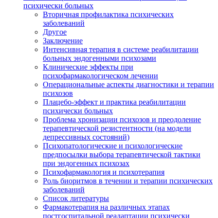
психически больных
Вторичная профилактика психических
заболеваний
Другое
Заключение
Интенсивная терапия в системе реабилитации
больных эндогенными психозами
Клинические эффекты при
психофармакологическом лечении
Операциональные аспекты диагностики и терапии
психозов
Плацебо-эффект и практика реабилитации
психически больных
Проблема хронизации психозов и преодоление
терапевтической резистентности (на модели
депрессивных состояний)
Психопатологические и психологические
предпосылки выбора терапевтической тактики
при эндогенных психозах
Психофармакология и психотерапия
Роль биоритмов в течении и терапии психических
заболеваний
Список литературы
Фармакотерапия на различных этапах
постгоспитальной реадаптации психически