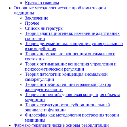
Кратко о главном
Основные методологические проблемы теории
медицины
Заключение
Прочее
Список литературы
Теория адаптациогенеза: изменение адаптивных
состоянии
Теория детерминизма: концепция универсального
взаимодействия
Теория нормологии: концепция оптимального
состояния
Теория оптимизации: концепция управления и
психосоматической регуляции
Теория патологии: концепция аномальной
саморегуляции
Теория потребностей: интегральный фактор
жизнедеятельности
Теория состояний: уровневая концепция объекта
медицины
Теория структурности: субстанциональный
эквивалент функции
Философия как методология построения теории
медицины
Фармако-терапевтические основы реабилитации