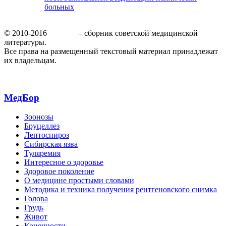
больных
© 2010-2016
МедБор
– сборник советской медицинской
литературы.
Все права на размещенный текстовый материал принадлежат
их владельцам.
МедБор
Зоонозы
Бруцеллез
Лептоспироз
Сибирская язва
Туляремия
Интересное о здоровье
Здоровое поколение
О медицине простыми словами
Методика и техника получения рентгеновского снимка
Голова
Грудь
Живот
Конечности