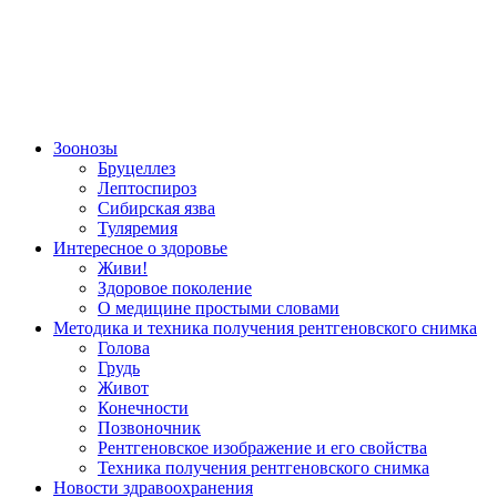
Зоонозы
Бруцеллез
Лептоспироз
Сибирская язва
Туляремия
Интересное о здоровье
Живи!
Здоровое поколение
О медицине простыми словами
Методика и техника получения рентгеновского снимка
Голова
Грудь
Живот
Конечности
Позвоночник
Рентгеновское изображение и его свойства
Техника получения рентгеновского снимка
Новости здравоохранения