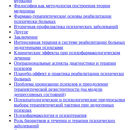
функции
Философия как методология построения теории
медицины
Фармако-терапевтические основы реабилитации
психически больных
Вторичная профилактика психических заболеваний
Другое
Заключение
Интенсивная терапия в системе реабилитации больных
эндогенными психозами
Клинические эффекты при психофармакологическом
лечении
Операциональные аспекты диагностики и терапии
психозов
Плацебо-эффект и практика реабилитации психически
больных
Проблема хронизации психозов и преодоление
терапевтической резистентности (на модели
депрессивных состояний)
Психопатологические и психологические предпосылки
выбора терапевтической тактики при эндогенных
психозах
Психофармакология и психотерапия
Роль биоритмов в течении и терапии психических
заболеваний