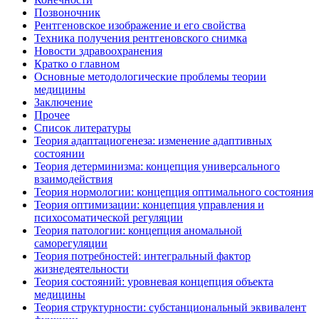
Позвоночник
Рентгеновское изображение и его свойства
Техника получения рентгеновского снимка
Новости здравоохранения
Кратко о главном
Основные методологические проблемы теории
медицины
Заключение
Прочее
Список литературы
Теория адаптациогенеза: изменение адаптивных
состоянии
Теория детерминизма: концепция универсального
взаимодействия
Теория нормологии: концепция оптимального состояния
Теория оптимизации: концепция управления и
психосоматической регуляции
Теория патологии: концепция аномальной
саморегуляции
Теория потребностей: интегральный фактор
жизнедеятельности
Теория состояний: уровневая концепция объекта
медицины
Теория структурности: субстанциональный эквивалент