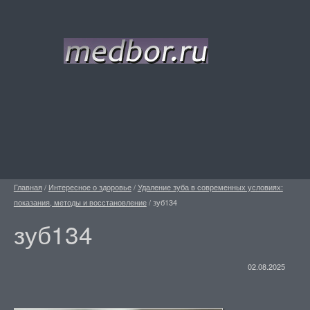
Главная
/
Интересное о здоровье
/
Удаление зуба в современных условиях:
показания, методы и восстановление
/
зуб134
зуб134
02.08.2025