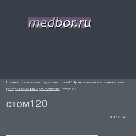
Главная
/
Интересное о здоровье
/
Живи!
/
Протетические компоненты: виды,
критерии качества и разнообразие
/
стом120
стом120
01.07.2024