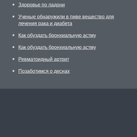
Здоровье по ладони
Ученые обнаружили в пиве вещество для
лечения рака и диабета
Как обуздать бронхиальную астму
Как обуздать бронхиальную астму
Ревматоидный артрит
Позаботимся о деснах